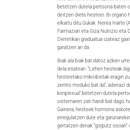
betetzen dutela pertsona baten on
deitzen diete hesteei. Bi organo 
elkartu ditu Gukak: Nerea Iriarte 
Farmazian eta Giza Nutrizio eta D
Dietetikan graduatua izateaz gain
garatzen ari da.
Biak ala biak bat datoz azken ur
dela esatean. "Lehen hesteak dige
hesteetako mikrobiotak eragin z
zentro moduko bat da", adierazi du 
konplexua" betetzen dutela pert
sistemaren zati handi bat dago; h
Gainera, hesteek hormona askore
erregulatzen dute eta garunareki
gertatzen denak "gorputz osoan" 