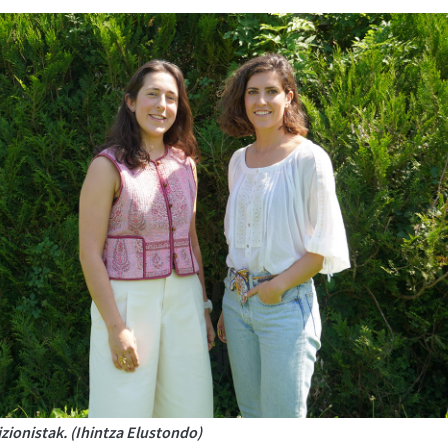
izionistak. (Ihintza Elustondo)