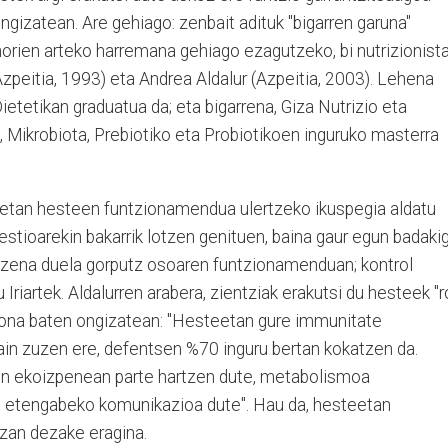
gizatean. Are gehiago: zenbait adituk "bigarren garuna"
horien arteko harremana gehiago ezagutzeko, bi nutrizionist
(Azpeitia, 1993) eta Andrea Aldalur (Azpeitia, 2003). Lehena
ietetikan graduatua da; eta bigarrena, Giza Nutrizio eta
, Mikrobiota, Prebiotiko eta Probiotikoen inguruko masterra
teetan hesteen funtzionamendua ulertzeko ikuspegia aldatu
stioarekin bakarrik lotzen genituen, baina gaur egun badaki
uzena duela gorputz osoaren funtzionamenduan; kontrol
Iriartek. Aldalurren arabera, zientziak erakutsi du hesteek "r
sona baten ongizatean: "Hesteetan gure immunitate
ain zuzen ere, defentsen %70 inguru bertan kokatzen da.
n ekoizpenean parte hartzen dute, metabolismoa
n etengabeko komunikazioa dute". Hau da, hesteetan
izan dezake eragina.