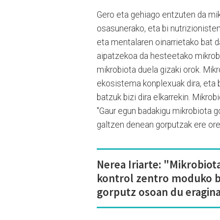
Gero eta gehiago entzuten da mi
osasunerako, eta bi nutrizioniste
eta mentalaren oinarrietako bat da
aipatzekoa da hesteetako mikrobi
mikrobiota duela gizaki orok. Mik
ekosistema konplexuak dira, eta 
batzuk bizi dira elkarrekin. Mikr
"Gaur egun badakigu mikrobiota g
galtzen denean gorputzak ere orek
Nerea Iriarte: "Mikrobiot
kontrol zentro moduko b
gorputz osoan du eragin