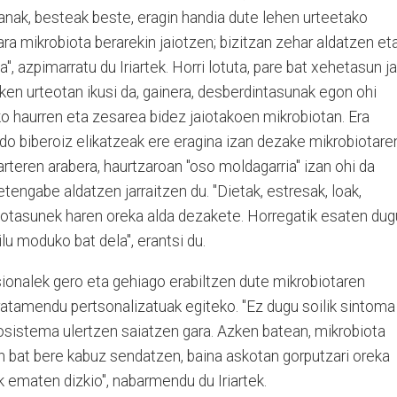
nak, besteak beste, eragin handia dute lehen urteetako
ara mikrobiota berarekin jaiotzen; bizitzan zehar aldatzen et
 azpimarratu du Iriartek. Horri lotuta, pare bat xehetasun jar
zken urteotan ikusi da, gainera, desberdintasunak egon ohi
ako haurren eta zesarea bidez jaiotakoen mikrobiotan. Era
o biberoiz elikatzeak ere eragina izan dezake mikrobiotare
arteren arabera, haurtzaroan "oso moldagarria" izan ohi da
tengabe aldatzen jarraitzen du. "Dietak, estresak, loak,
ixotasunek haren oreka alda dezakete. Horregatik esaten dug
lu moduko bat dela", erantsi du.
sionalek gero eta gehiago erabiltzen dute mikrobiotaren
ratamendu pertsonalizatuak egiteko. "Ez dugu soilik sintoma
osistema ulertzen saiatzen gara. Azken batean, mikrobiota
 bat bere kabuz sendatzen, baina askotan gorputzari oreka
 ematen dizkio", nabarmendu du Iriartek.