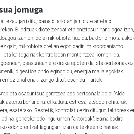
tsua jomuga
ezaugarri ditu, baina bi arlotan jarri dute arreta bi
orekan. Bi adituek diote zenbat eta aniztasun handiagoa izan,
oagoa izan ohi dela mikrobiota; hau da, bakterio mota asko
ez gain, mikrobiota orekan egon dadin, mikroorganismo
si, eta kaltegarriak kontrolpean mantentzea komeni da.
agoenean, osasunean ere oreka egoten da, eta pertsonak ez
rrenik, digestioa ondo egingo du, energia maila egokiak
a emozional onak izango ditu", esan du Iriartek.
krobiota osasuntsua garatzea oso pertsonala dela: "Alde
k aztertu behar dira: elikadura, estresa, atseden ohiturak,
lera, esaterako. Bestetik, kontrolatu ezin ditugun faktoreak e
a adina, genetika edo ingurumen faktoreak". Baina badira
ko edonorentzat lagungarri izan daitezkeen oinarriak: