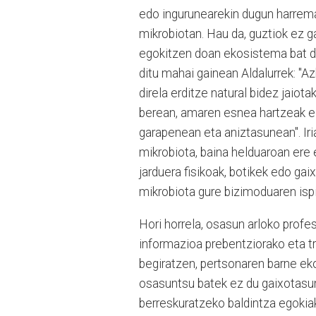
edo ingurunearekin dugun harrema
mikrobiotan. Hau da, guztiok ez g
egokitzen doan ekosistema bat da",
ditu mahai gainean Aldalurrek: "A
direla erditze natural bidez jaiot
berean, amaren esnea hartzeak ed
garapenean eta aniztasunean". Iri
mikrobiota, baina helduaroan ere e
jarduera fisikoak, botikek edo ga
mikrobiota gure bizimoduaren ispi
Hori horrela, osasun arloko profe
informazioa prebentziorako eta t
begiratzen, pertsonaren barne ek
osasuntsu batek ez du gaixotasun
berreskuratzeko baldintza egokiak