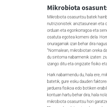
Mikrobiota osasun
Mikrobiota osasuntsu batek hainbat 
nutrizionistek: aniztasunean eta 
orduan eta egonkorragoa eta send
osatuta egotea komeni dela. Horr
onuragarriak izan behar dira nagu
"Normalean, mikrobiotan oreka d
du sintoma nabarmenik izaten: ziu
izango ditu eta ongizate fisiko et
Hark nabarmendu du, hala ere, mi
batetik, gure esku dauden faktorea
jarduera fisikoa edo botiken erabi
kontuan hartu behar dira, hala nol
mikrobiota osasuntsu hori garatze