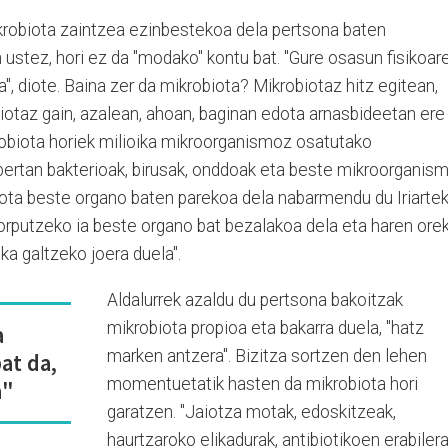
krobiota zaintzea ezinbestekoa dela pertsona baten
n ustez, hori ez da "modako" kontu bat. "Gure osasun fisikoar
", diote. Baina zer da mikrobiota? Mikrobiotaz hitz egitean,
otaz gain, azalean, ahoan, baginan edota arnasbideetan ere
robiota horiek milioika mikroorganismoz osatutako
bertan bakterioak, birusak, onddoak eta beste mikroorganis
obiota beste organo baten parekoa dela nabarmendu du Iriartek
orputzeko ia beste organo bat bezalakoa dela eta haren ore
a galtzeko joera duela".
Aldalurrek azaldu du pertsona bakoitzak
mikrobiota propioa eta bakarra duela, "hatz
a
marken antzera". Bizitza sortzen den lehen
at da,
momentuetatik hasten da mikrobiota hori
a"
garatzen. "Jaiotza motak, edoskitzeak,
haurtzaroko elikadurak, antibiotikoen erabiler