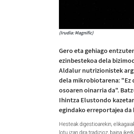
(Irudia: Magnific)
Gero eta gehiago entzute
ezinbestekoa dela bizimod
Aldalur nutrizionistek a
dela mikrobiotarena: "Ez 
osoaren oinarria da". Bat
Ihintza Elustondo kazetar
egindako erreportajea da
Hesteak digestioarekin, elikagaia
lotu izan dira tradizioz, baina ik