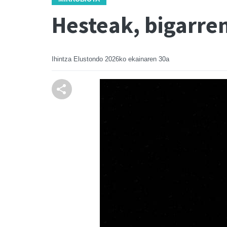
Hesteak, bigarre
Ihintza Elustondo
2026ko ekainaren 30a