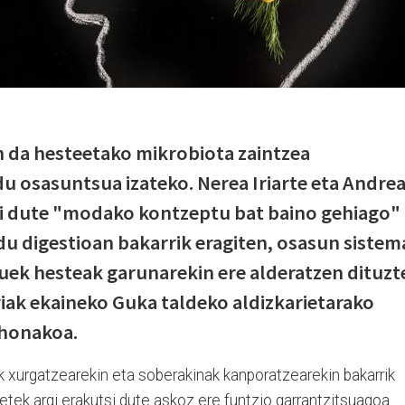
n da hesteetako mikrobiota zaintzea
u osasuntsua izateko. Nerea Iriarte eta Andre
rgi dute "modako kontzeptu bat baino gehiago"
du digestioan bakarrik eragiten, osasun sistem
zuek hesteak garunarekin ere alderatzen dituzt
iak ekaineko Guka taldeko aldizkarietarako
 honakoa.
k xurgatzearekin eta soberakinak kanporatzearekin bakarrik
erketek argi erakutsi dute askoz ere funtzio garrantzitsuagoa