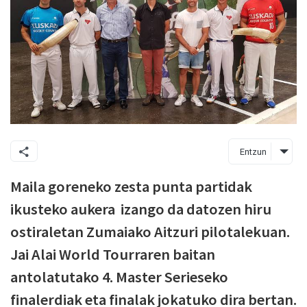
Entzun
Maila goreneko zesta punta partidak
ikusteko aukera izango da datozen hiru
ostiraletan Zumaiako Aitzuri pilotalekuan.
Jai Alai World Tourraren baitan
antolatutako 4. Master Serieseko
finalerdiak eta finalak jokatuko dira bertan.