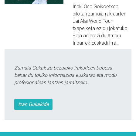
Iñaki Osa Goikoetxea
pilotari zumaiarrak aurten
Jai Alai World Tour
txapelketa ez du jokatuko.
Hala adierazi du Arritxu
Iribarrek Euskadi Irra…
Zumaia Gukak zu bezalako irakurleen babesa
behar du tokiko informazioa euskaraz eta modu
profesionalean lantzen jarraitzeko.
Izan Gukakide