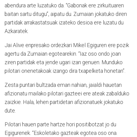
abendura arte luzatuko da. “Gabonak ere zirkuituaren
baitan sartu ditugu”, aipatu du. Zumaian jokatuko diren
partidak arrakastatsuak izateko desioa ere luzatu du
Azkaratek.
Jai Alive enpresako ordezkari Mikel Egiguren ere pozik
agertu da Zumaian egotearekin. “Iaz oso ondo joan
ziren partidak eta jende ugari izan genuen. Munduko
pilotari onenetakoak izango dira txapelketa honetan”.
Zesta puntari bultzada eman nahian, jaialdi hauetan
afizionatu mailako pilotari gazteei ere ateak zabalduko
zaizkie. Hala, lehen partidetan afizionatuek jokatuko
dute.
Pilotari hauen parte hartze hori positibotzat jo du
Egigurenek. “Eskoletako gazteak egotea oso ona.