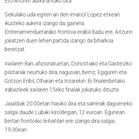
Etchetoren aurka arituko dira.
Sekulako uda egiten ari den Imanol Lopez etxean
ikusteko aukera izango da, gainera.
Entrenamenduetarako frontoia erabili badu ere, Aitzurin
jokatzen duen lehen partida izango da biharkoa
beretzat.
Irailaren 8an, afizionatuetan, Donostiako eta Gasteizko
pilotariak neurtuko dira; nagusian, berriz, Egiguren eta
Gotzon Enbil, Olharan eta Inzarekin. Bi finalerdietako
irabazleek irailaren 15eko finalak jokatuko dituzte.
Jaialdiak 20:00etan hasiko dira eta sarrerak dagoeneko
salgai daude Lubaki kiroldegian, 12 euroan. Egunean
bertan frontoiko leihatilan ere izango dira salgai,
19:30ean.