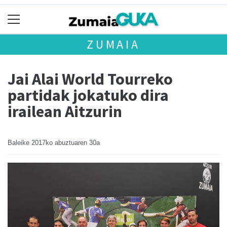
ZUMAIA
Jai Alai World Tourreko
partidak jokatuko dira
irailean Aitzurin
Baleike
2017ko abuztuaren 30a