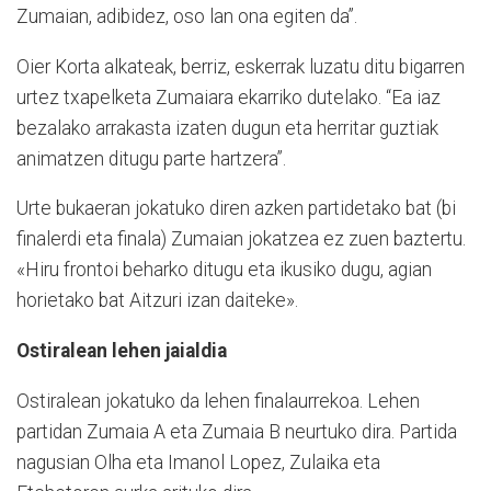
Zumaian, adibidez, oso lan ona egiten da”.
Oier Korta alkateak, berriz, eskerrak luzatu ditu bigarren
urtez txapelketa Zumaiara ekarriko dutelako. “Ea iaz
bezalako arrakasta izaten dugun eta herritar guztiak
animatzen ditugu parte hartzera”.
Urte bukaeran jokatuko diren azken partidetako bat (bi
finalerdi eta finala) Zumaian jokatzea ez zuen baztertu.
«Hiru frontoi beharko ditugu eta ikusiko dugu, agian
horietako bat Aitzuri izan daiteke».
Ostiralean lehen jaialdia
Ostiralean jokatuko da lehen finalaurrekoa. Lehen
partidan Zumaia A eta Zumaia B neurtuko dira. Partida
nagusian Olha eta Imanol Lopez, Zulaika eta