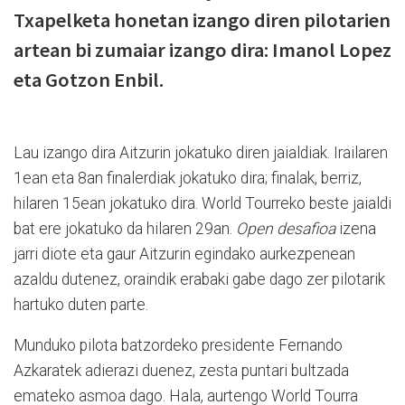
Txapelketa honetan izango diren pilotarien
artean bi zumaiar izango dira: Imanol Lopez
eta Gotzon Enbil.
Lau izango dira Aitzurin jokatuko diren jaialdiak. Irailaren
1ean eta 8an finalerdiak jokatuko dira; finalak, berriz,
hilaren 15ean jokatuko dira. World Tourreko beste jaialdi
bat ere jokatuko da hilaren 29an.
Open desafioa
izena
jarri diote eta gaur Aitzurin egindako aurkezpenean
azaldu dutenez, oraindik erabaki gabe dago zer pilotarik
hartuko duten parte.
Munduko pilota batzordeko presidente Fernando
Azkaratek adierazi duenez, zesta puntari bultzada
emateko asmoa dago. Hala, aurtengo World Tourra