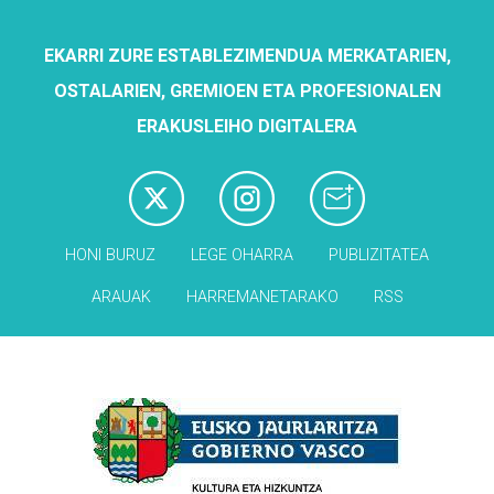
EKARRI ZURE ESTABLEZIMENDUA MERKATARIEN,
OSTALARIEN, GREMIOEN ETA PROFESIONALEN
ERAKUSLEIHO DIGITALERA
HONI BURUZ
LEGE OHARRA
PUBLIZITATEA
ARAUAK
HARREMANETARAKO
RSS
Babesleak