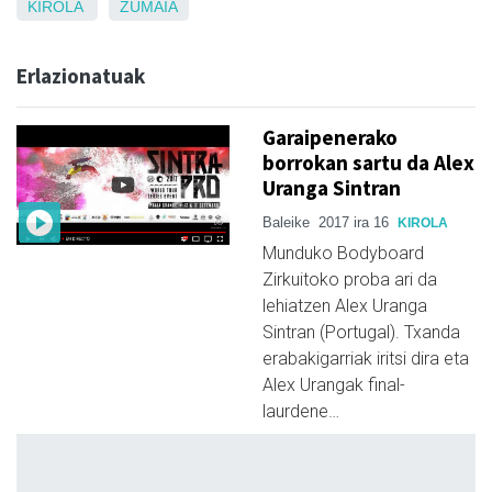
KIROLA
ZUMAIA
Erlazionatuak
Garaipenerako
borrokan sartu da Alex
Uranga Sintran
Baleike
2017 ira 16
KIROLA
Munduko Bodyboard
Zirkuitoko proba ari da
lehiatzen Alex Uranga
Sintran (Portugal). Txanda
erabakigarriak iritsi dira eta
Alex Urangak final-
laurdene…