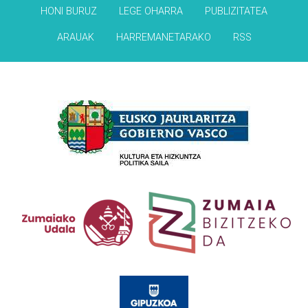
HONI BURUZ
LEGE OHARRA
PUBLIZITATEA
ARAUAK
HARREMANETARAKO
RSS
Babesleak