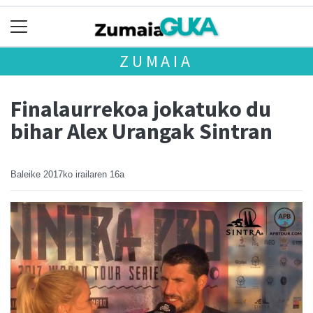
ZUMAIA
Finalaurrekoa jokatuko du
bihar Alex Urangak Sintran
Baleike
2017ko irailaren 16a