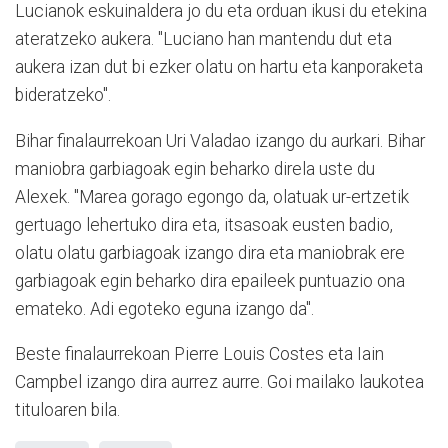
Lucianok eskuinaldera jo du eta orduan ikusi du etekina
ateratzeko aukera. "Luciano han mantendu dut eta
aukera izan dut bi ezker olatu on hartu eta kanporaketa
bideratzeko".
Bihar finalaurrekoan Uri Valadao izango du aurkari. Bihar
maniobra garbiagoak egin beharko direla uste du
Alexek. "Marea gorago egongo da, olatuak ur-ertzetik
gertuago lehertuko dira eta, itsasoak eusten badio,
olatu olatu garbiagoak izango dira eta maniobrak ere
garbiagoak egin beharko dira epaileek puntuazio ona
emateko. Adi egoteko eguna izango da".
Beste finalaurrekoan Pierre Louis Costes eta Iain
Campbel izango dira aurrez aurre. Goi mailako laukotea
tituloaren bila.