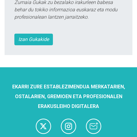
Zumaia Gukak zu bezalako irakurleen babesa
behar du tokiko informazioa euskaraz eta modu
profesionalean lantzen jarraitzeko.
Izan Gukakide
EKARRI ZURE ESTABLEZIMENDUA MERKATARIEN,
OSTALARIEN, GREMIOEN ETA PROFESIONALEN
ERAKUSLEIHO DIGITALERA