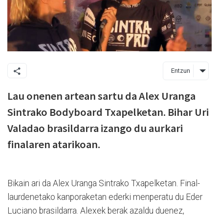
Entzun
Lau onenen artean sartu da Alex Uranga
Sintrako Bodyboard Txapelketan. Bihar Uri
Valadao brasildarra izango du aurkari
finalaren atarikoan.
Bikain ari da Alex Uranga Sintrako Txapelketan. Final-
laurdenetako kanporaketan ederki menperatu du Eder
Luciano brasildarra. Alexek berak azaldu duenez,