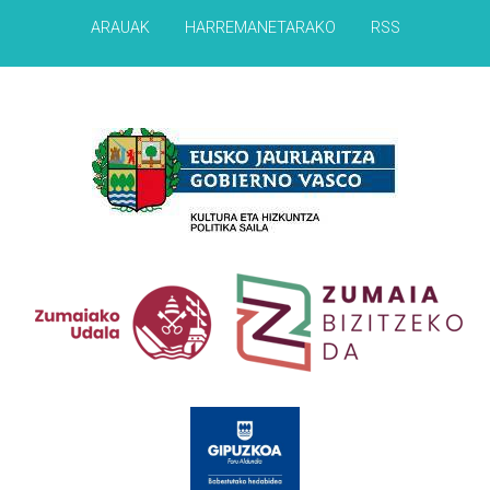
ARAUAK
HARREMANETARAKO
RSS
Babesleak