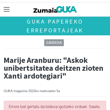
GUKA PAPEREKO
ERREPORTAJEAK
SARRERA
Marije Aranburu: "Askok
unibertsitatea deitzen zioten
Xanti ardotegiari"
GUKA magazina
2022ko martxoaren 5a
Errore bat gertatu da bideoa igotzeko orduan. Saiatu