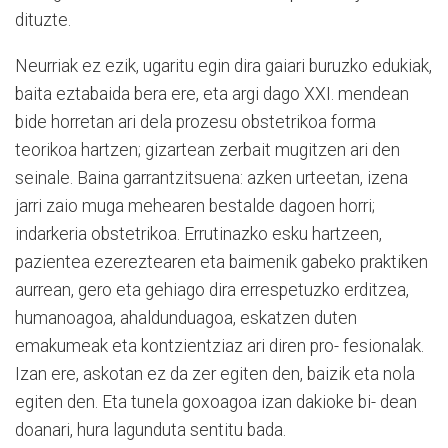
dituzte.
Neurriak ez ezik, ugaritu egin dira gaiari buruzko edukiak,
baita eztabaida bera ere, eta argi dago XXI. mendean
bide horretan ari dela prozesu obstetrikoa forma
teorikoa hartzen; gizartean zerbait mugitzen ari den
seinale. Baina garrantzitsuena: azken urteetan, izena
jarri zaio muga mehearen bestalde dagoen horri;
indarkeria obstetrikoa. Errutinazko esku hartzeen,
pazientea ezereztearen eta baimenik gabeko praktiken
aurrean, gero eta gehiago dira errespetuzko erditzea,
humanoagoa, ahaldunduagoa, eskatzen duten
emakumeak eta kontzientziaz ari diren pro- fesionalak.
Izan ere, askotan ez da zer egiten den, baizik eta nola
egiten den. Eta tunela goxoagoa izan dakioke bi- dean
doanari, hura lagunduta sentitu bada.