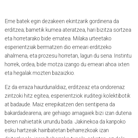
Eme batek egin dezakeen ekintzarik gordinena da
erditzea; barnetik kumea ateratzea, hari bizitza sortzea
eta horretarako bide ematea. Milaka urteetako
esperientziak bermatzen dio emeari erditzeko
ahalmena, eta prozesu horretan, lagun du sena. Instintu
horrek, ordea, bide motza izango du emeari ahoa ixten
eta hegalak mozten bazaizkio.
Ez da erraza haurdunaldiaz, erditzeaz eta ondorenaz
zintzoki hitz egitea, esperientziok iruditegi kolektibotik
at badaude. Maiz errepikatzen den sentipena da
bakardadearena, are gehiago amagaiek bizi izan dutena
beren nahietatik urrundu bada. Jakinekoa da kanpoko
esku hartzeak hainbatetan beharrezkoak izan