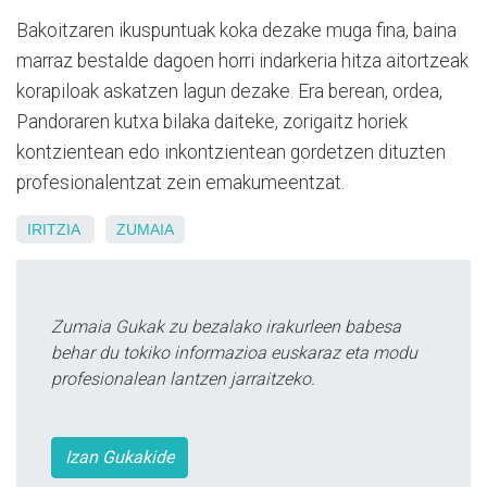
Bakoitzaren ikuspuntuak koka dezake muga fina, baina
marraz bestalde dagoen horri indarkeria hitza aitortzeak
korapiloak askatzen lagun dezake. Era berean, ordea,
Pandoraren kutxa bilaka daiteke, zorigaitz horiek
kontzientean edo inkontzientean gordetzen dituzten
profesionalentzat zein emakumeentzat.
IRITZIA
ZUMAIA
Zumaia Gukak zu bezalako irakurleen babesa
behar du tokiko informazioa euskaraz eta modu
profesionalean lantzen jarraitzeko.
Izan Gukakide