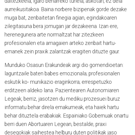
daitezkeela, igaro beharreko tunela, askotan, ez dela
aurreikusitakoa. Baina norbere bizipenak gorde dezake
muga bat, zenbaitetan finegia agian, egindakoaren
zilegitasuna bera jomugan jar dezakeena. Izan ere,
herenegunera arte normaltzat har zitezkeen
profesionalen eta amagaien arteko zenbait hartu-
emanek zein praxik zalantzak eragiten dituzte gaur.
Munduko Osasun Erakundeak argi dio gomendioetan:
laguntzaile baten babes emozionala; profesionalen
eskutik ko- munikazio eraginkorra; errespetuzko
erditzeen aldeko lana. Pazientearen Autonomiaren
Legeak, berriz, jasotzen du mediku prozesuei buruz
informatu behar direla emakumeak, eta haiek hartu
behar dituztela erabakiak. Espainiako Gobernuak onartu
berri duen Abortuaren Legean, bestalde, praxi
desegokiak saihestea helburu duten politikak jaso