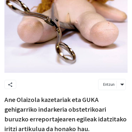
Entzun
Ane Olaizola kazetariak eta GUKA
gehigarriko indarkeria obstetrikoari
buruzko erreportajearen egileak idatzitako
iritzi artikulua da honako hau.