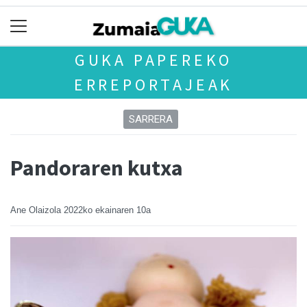
GUKA PAPEREKO
ERREPORTAJEAK
SARRERA
Pandoraren kutxa
Ane Olaizola
2022ko ekainaren 10a