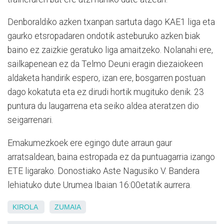
Denboraldiko azken txanpan sartuta dago KAE1 liga eta
gaurko etsropadaren ondotik asteburuko azken biak
baino ez zaizkie geratuko liga amaitzeko. Nolanahi ere,
sailkapenean ez da Telmo Deuni eragin diezaiokeen
aldaketa handirik espero, izan ere, bosgarren postuan
dago kokatuta eta ez dirudi hortik mugituko denik. 23
puntura du laugarrena eta seiko aldea ateratzen dio
seigarrenari.
Emakumezkoek ere egingo dute arraun gaur
arratsaldean, baina estropada ez da puntuagarria izango
ETE ligarako. Donostiako Aste Nagusiko V. Bandera
lehiatuko dute Urumea Ibaian 16:00etatik aurrera.
KIROLA
ZUMAIA