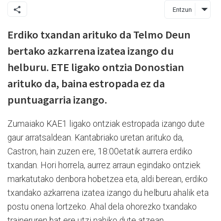
Entzun
Erdiko txandan arituko da Telmo Deun
bertako azkarrena izatea izango du
helburu. ETE ligako ontzia Donostian
arituko da, baina estropada ez da
puntuagarria izango.
Zumaiako KAE1 ligako ontziak estropada izango dute
gaur arratsaldean. Kantabriako uretan arituko da,
Castron, hain zuzen ere, 18:00etatik aurrera erdiko
txandan. Hori horrela, aurrez arraun egindako ontziek
markatutako denbora hobetzea eta, aldi berean, erdiko
txandako azkarrena izatea izango du helburu ahalik eta
postu onena lortzeko. Ahal dela ohorezko txandako
traineruren bat ere utzi nahiko dute atzean.