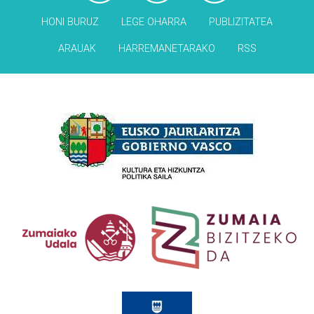
HONI BURUZ
LEGE OHARRA
PUBLIZITATEA
ARAUAK
HARREMANETARAKO
RSS
Babesleak