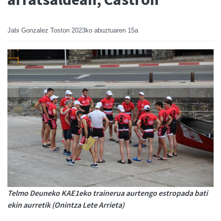
Jabi Gonzalez Toston
2023ko abuztuaren 15a
Telmo Deuneko KAE1eko trainerua aurtengo estropada bati
ekin aurretik (Onintza Lete Arrieta)