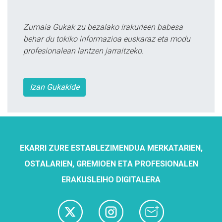
Zumaia Gukak zu bezalako irakurleen babesa
behar du tokiko informazioa euskaraz eta modu
profesionalean lantzen jarraitzeko.
Izan Gukakide
EKARRI ZURE ESTABLEZIMENDUA MERKATARIEN,
OSTALARIEN, GREMIOEN ETA PROFESIONALEN
ERAKUSLEIHO DIGITALERA