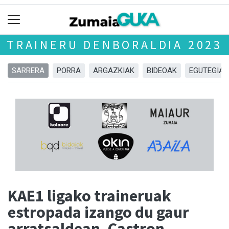
TRAINERU DENBORALDIA 2023
SARRERA
PORRA
ARGAZKIAK
BIDEOAK
EGUTEGIA
KAE1 ligako traineruak
estropada izango du gaur
arratsaldean, Castron