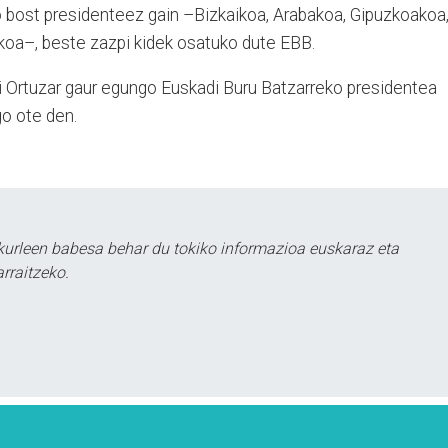
o bost presidenteez gain –Bizkaikoa, Arabakoa, Gipuzkoakoa
ikoa–, beste zazpi kidek osatuko dute EBB.
ni Ortuzar gaur egungo Euskadi Buru Batzarreko presidentea
go ote den.
urleen babesa behar du tokiko informazioa euskaraz eta
rraitzeko.