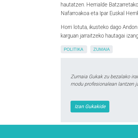
hautatzen. Herrialde Batzarretak
Nafarroakoa eta Ipar Euskal Herr
Horri lotuta, ikusteko dago Ando
karguan jarraitzeko hautagai izan
POLITIKA
ZUMAIA
Zumaia Gukak zu bezalako irak
modu profesionalean lantzen ja
Izan Gukakide