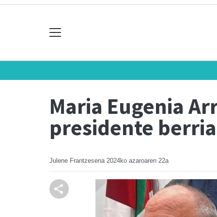
Maria Eugenia Ar
presidente berria
Julene Frantzesena
2024ko azaroaren 22a