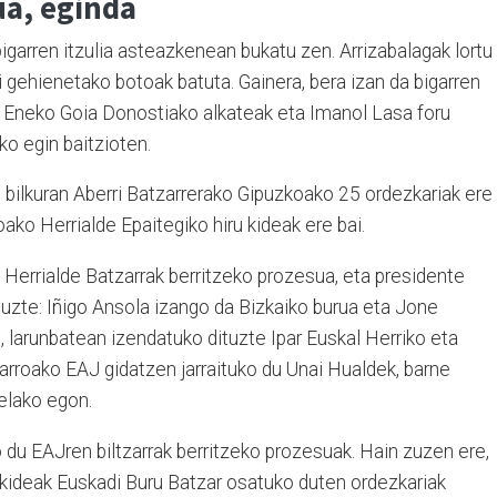
a, eginda
garren itzulia asteazkenean bukatu zen. Arrizabalagak lortu
i gehienetako botoak batuta. Gainera, bera izan da bigarren
e, Eneko Goia Donostiako alkateak eta Imanol Lasa foru
uko egin baitzioten.
 bilkuran Aberri Batzarrerako Gipuzkoako 25 ordezkariak ere
ako Herrialde Epaitegiko hiru kideak ere bai.
 Herrialde Batzarrak berritzeko prozesua, eta presidente
tuzte: Iñigo Ansola izango da Bizkaiko burua eta Jone
, larunbatean izendatuko dituzte Ipar Euskal Herriko eta
arroako EAJ gidatzen jarraituko du Unai Hualdek, barne
elako egon.
uko du EAJren biltzarrak berritzeko prozesuak. Hain zuzen ere,
rdikideak Euskadi Buru Batzar osatuko duten ordezkariak