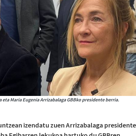
 eta Maria Eugenia Arrizabalaga GBBko presidente berria.
luntzean izendatu zuen Arrizabalaga presidente
seba Egibarren lekukoa hartuko du GBBren