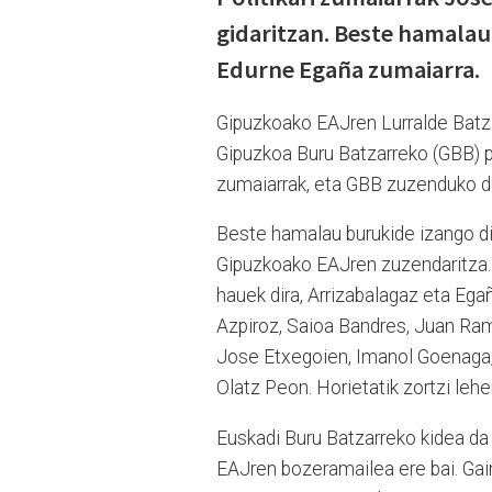
gidaritzan. Beste hamalau
Edurne Egaña zumaiarra.
Gipuzkoako EAJren Lurralde Batza
Gipuzkoa Buru Batzarreko (GBB) pr
zumaiarrak, eta GBB zuzenduko 
Beste hamalau burukide izango di
Gipuzkoako EAJren zuzendaritza.
hauek dira, Arrizabalagaz eta Egañ
Azpiroz, Saioa Bandres, Juan Ramo
Jose Etxegoien, Imanol Goenaga, 
Olatz Peon. Horietatik zortzi lehe
Euskadi Buru Batzarreko kidea da
EAJren bozeramailea ere bai. Gaine