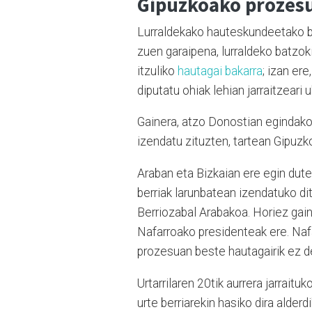
Gipuzkoako prozesu
Lurraldekako hauteskundeetako bi
zuen garaipena, lurraldeko batzok
itzuliko
hautagai bakarra
; izan er
diputatu ohiak lehian jarraitzeari 
Gainera, atzo Donostian egindako
izendatu zituzten, tartean Gipuzko
Araban eta Bizkaian ere egin dute
berriak larunbatean izendatuko di
Berriozabal Arabakoa. Horiez gain
Nafarroako presidenteak ere. Naf
prozesuan beste hautagairik ez d
Urtarrilaren 20tik aurrera jarrait
urte berriarekin hasiko dira alde