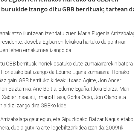
 burukide izango ditu GBB berrituak; tartean d
rrak atzo iluntzean izendatu zuen Maria Eugenia Arrizabala
esidente. Joseba Egibarren lekukoa hartuko du politikari
duen lehen emakumea izango da.
tu GBB berrituak; horiek osatuko dute zumaiarrarekin batera
 Horietako bat izango da Edurne Egaña zumaiarra. Honako
az gain, GBB berrituko kideak: Itxaso Agirre, Jon Ander
n Baztarrika, Ane Beitia, Edurne Egaña, Idoia Elorza, Mari
Xabier Insausti, Imanol Lasa, Gorka Ocio, Jon Olano eta
n aldiz izango dira GBBko kide.
 Arrizabalaga gaur egun, eta Gipuzkoako Batzar Nagusietako
ra, duela gutxira arte legebiltzarkidea izan da; 2009tik