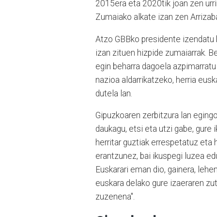
2015era eta 2020tik joan zen urri
Zumaiako alkate izan zen Arrizab
Atzo GBBko presidente izendatu be
izan zituen hizpide zumaiarrak. B
egin beharra dagoela azpimarratu
nazioa aldarrikatzeko, herria eus
dutela lan.
Gipuzkoaren zerbitzura lan egingo 
daukagu, etsi eta utzi gabe, gure 
herritar guztiak errespetatuz eta
erantzunez, bai ikuspegi luzea edu
Euskarari eman dio, gainera, lehe
euskara delako gure izaeraren zut
zuzenena".