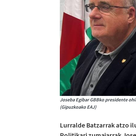
Joseba Egibar GBBko presidente ohia
(Gipuzkoako EAJ)
Lurralde Batzarrak atzo i
Politikari zumaiarrak Jo