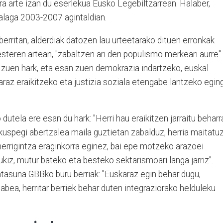
ra arte izan du eserlekua Eusko Legebiltzarrean. Halaber,
alaga 2003-2007 agintaldian.
rritan, alderdiak datozen lau urteetarako dituen erronkak
esteren artean, "zabaltzen ari den populismo merkeari aurre"
 zuen hark, eta esan zuen demokrazia indartzeko, euskal
karaz eraikitzeko eta justizia soziala etengabe lantzeko egin
dutela ere esan du hark: "Herri hau eraikitzen jarraitu beharr
ikuspegi abertzalea maila guztietan zabalduz, herria maitatuz
 herrigintza eraginkorra eginez, bai epe motzeko arazoei
kiz, mutur bateko eta besteko sektarismoari langa jarriz".
ntasuna GBBko buru berriak: "Euskaraz egin behar dugu,
abea, herritar berriek behar duten integraziorako helduleku