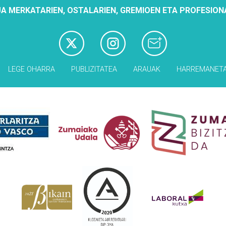
A MERKATARIEN, OSTALARIEN, GREMIOEN ETA PROFESION
LEGE OHARRA
PUBLIZITATEA
ARAUAK
HARREMANET
Babesleak