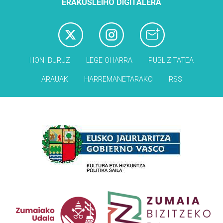
ERAKUSLEIHO DIGITALERA
HONI BURUZ
LEGE OHARRA
PUBLIZITATEA
ARAUAK
HARREMANETARAKO
RSS
Babesleak