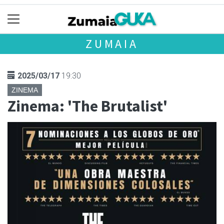
ZUMAIA
2025/03/17
19:30
ZINEMA
Zinema: 'The Brutalist'