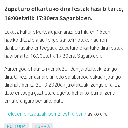
Zapaturo elkartuko dira festak hasi bitarte,
16:00etatik 17:30era Sagarbiden.
Lakatz kultur elkarteak jakinarazi du hilaren 15ean
hasiko dituztela aurtengo santelmotako haurren
danborradako entseguak. Zapaturo elkartuko dira festak
hasi bitarte, 16:00etatik 17:30era, Sagarbiden.
Aurtengoan, haur txikienak 2018an jaiotakoak izango
dira. Oinez, arraunarekin edo salabardoa eskuan joango
direnak, berriz, 2019-2020an jaiotakoak izango dira. Ez
dute entsegu guztietara agertu beharko, baina izena
ematera igaro beharko dute.
Helduen entseguak, berriz, ostiralean
hasiko dira.
KULTURA
ZUMAIA