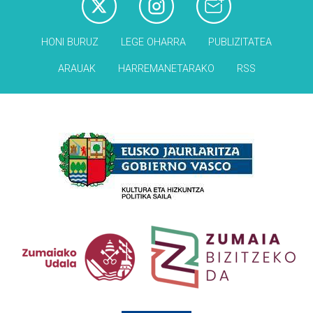
HONI BURUZ
LEGE OHARRA
PUBLIZITATEA
ARAUAK
HARREMANETARAKO
RSS
Babesleak