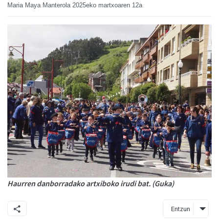
Maria Maya Manterola
2025eko martxoaren 12a
Haurren danborradako artxiboko irudi bat. (Guka)
Entzun