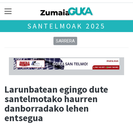
SANTELMOAK 2025
SARRERA
Larunbatean egingo dute
santelmotako haurren
danborradako lehen
entsegua