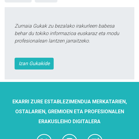
Zumaia Gukak zu bezalako irakurleen babesa
behar du tokiko informazioa euskaraz eta modu
profesionalean lantzen jarraitzeko.
Izan Gukakide
EKARRI ZURE ESTABLEZIMENDUA MERKATARIEN,
OSTALARIEN, GREMIOEN ETA PROFESIONALEN
ERAKUSLEIHO DIGITALERA