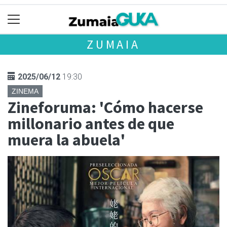
ZUMAIA
2025/06/12
19:30
ZINEMA
Zineforuma: 'Cómo hacerse
millonario antes de que
muera la abuela'