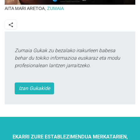
AITA MARI ARETOA,
ZUMAIA
Zumaia Gukak zu bezalako irakurleen babesa
behar du tokiko informazioa euskaraz eta modu
profesionalean lantzen jarraitzeko.
Izan Gukakide
EKARRI ZURE ESTABLEZIMENDUA MERKATARIEN,