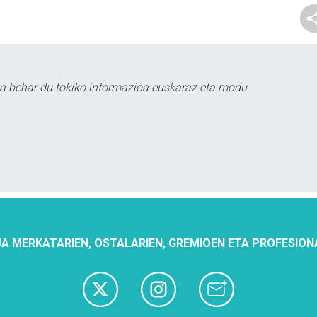
a behar du tokiko informazioa euskaraz eta modu
A MERKATARIEN, OSTALARIEN, GREMIOEN ETA PROFESION