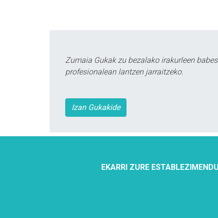
Zumaia Gukak zu bezalako irakurleen babes
profesionalean lantzen jarraitzeko.
Izan Gukakide
EKARRI ZURE ESTABLEZIMENDU