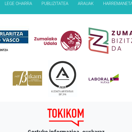
LEGE OHARRA
PUBLIZITATEA
ARAUAK
HARREMANET
Babesleak
Gertuko informazioa, euskaraz