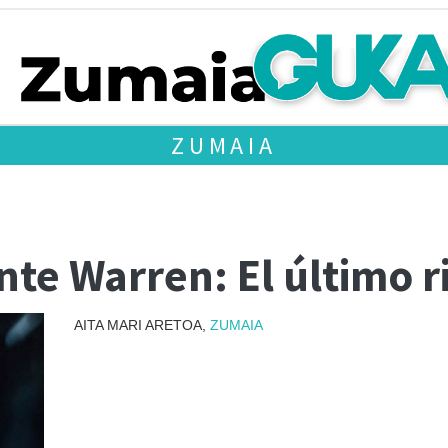
ZUMAIA
te Warren: El último ri
AITA MARI ARETOA,
ZUMAIA