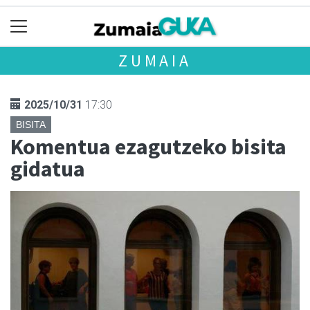
ZUMAIA
2025/10/31
17:30
BISITA
Komentua ezagutzeko bisita
gidatua