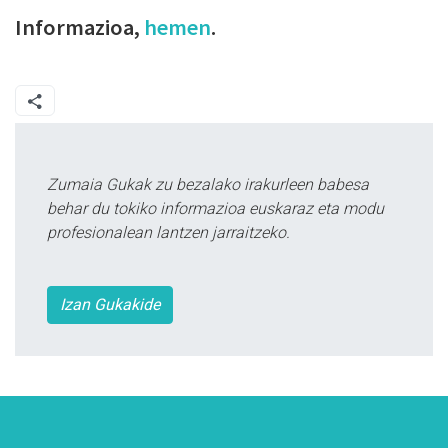
Informazioa,
hemen
.
Zumaia Gukak zu bezalako irakurleen babesa
behar du tokiko informazioa euskaraz eta modu
profesionalean lantzen jarraitzeko.
Izan Gukakide