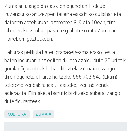
Zumaian izango da datozen egunetan. Helduei
zuzenduriko antzezpen tailerra eskainiko du bihar, eta
datorren asteburuan, azaroaren 8, 9 eta 10ean, film
laburrerako zenbait pasarte grabatuko ditu Zumaian,
Torreberri gaztetxean.
Laburrak pelikula baten grabaketa-amaierako festa
baten inguruan hitz egiten du, eta azaldu dute 30 urtetik
gorako figuranteak behar dituztela Zumaian izango
diren egunetan. Parte hartzeko
665 703 649 (Ekain)
telefono zenbakira idatzi daiteke, izen-abizenak
adierazita. Filmaketa barrutik bizitzeko aukera izango
dute figuranteek.
KULTURA
ZUMAIA