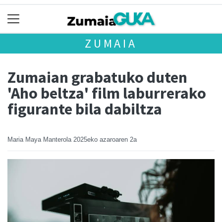
ZUMAIA
Zumaian grabatuko duten
'Aho beltza' film laburrerako
figurante bila dabiltza
Maria Maya Manterola
2025eko azaroaren 2a