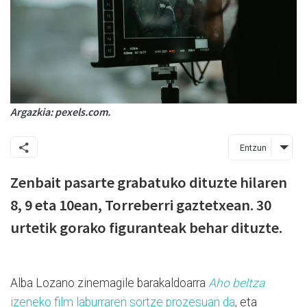
Argazkia: pexels.com.
Entzun
Zenbait pasarte grabatuko dituzte hilaren
8, 9 eta 10ean, Torreberri gaztetxean. 30
urtetik gorako figuranteak behar dituzte.
Alba Lozano zinemagile barakaldoarra
Aho beltza
izeneko film laburraren sortze prozesuan da
, eta