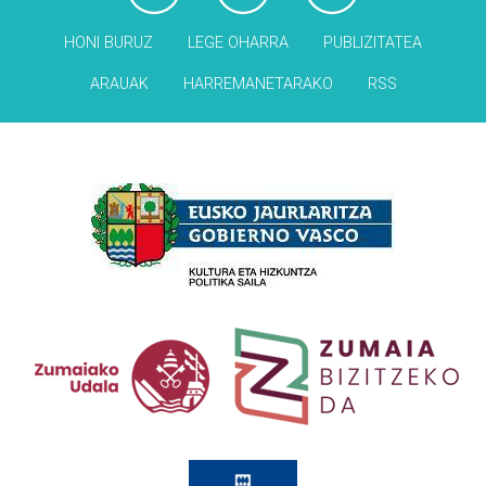
HONI BURUZ
LEGE OHARRA
PUBLIZITATEA
ARAUAK
HARREMANETARAKO
RSS
Babesleak