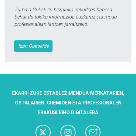
Zumaia Gukak zu bezalako irakurleen babesa
behar du tokiko informazioa euskaraz eta modu
profesionalean lantzen jarraitzeko.
Izan Gukakide
EKARRI ZURE ESTABLEZIMENDUA MERKATARIEN,
OSTALARIEN, GREMIOEN ETA PROFESIONALEN
ERAKUSLEIHO DIGITALERA