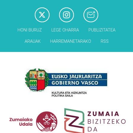
HONI BURUZ
LEGE OHARRA
PUBLIZITATEA
ARAUAK
HARREMANETARAKO
RSS
Babesleak