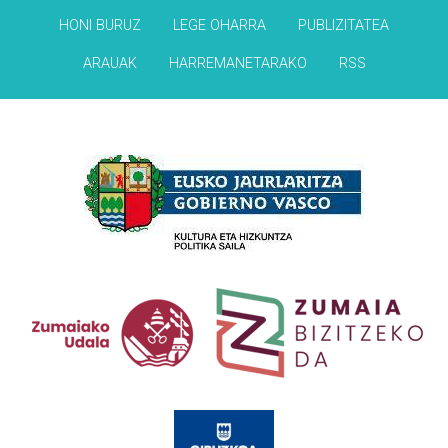
HONI BURUZ
LEGE OHARRA
PUBLIZITATEA
ARAUAK
HARREMANETARAKO
RSS
Babesleak