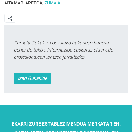
AITA MARI ARETOA,
ZUMAIA
Zumaia Gukak zu bezalako irakurleen babesa
behar du tokiko informazioa euskaraz eta modu
profesionalean lantzen jarraitzeko.
Izan Gukakide
EKARRI ZURE ESTABLEZIMENDUA MERKATARIEN,