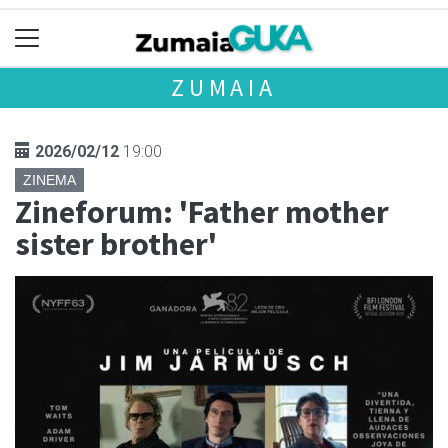
ZUMAIA
2026/02/12
19:00
ZINEMA
Zineforum: 'Father mother
sister brother'