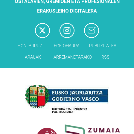
OSTALARIEN, GREMIOEN ETA PROFESIONALEN
ERAKUSLEIHO DIGITALERA
HONI BURUZ
LEGE OHARRA
PUBLIZITATEA
ARAUAK
HARREMANETARAKO
RSS
Babesleak