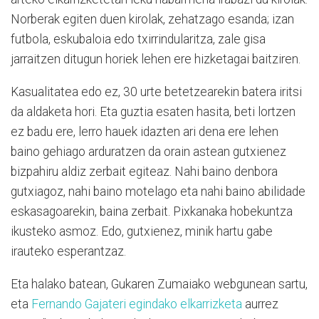
Norberak egiten duen kirolak, zehatzago esanda; izan
futbola, eskubaloia edo txirrindularitza, zale gisa
jarraitzen ditugun horiek lehen ere hizketagai baitziren.
Kasualitatea edo ez, 30 urte betetzearekin batera iritsi
da aldaketa hori. Eta guztia esaten hasita, beti lortzen
ez badu ere, lerro hauek idazten ari dena ere lehen
baino gehiago arduratzen da orain astean gutxienez
bizpahiru aldiz zerbait egiteaz. Nahi baino denbora
gutxiagoz, nahi baino motelago eta nahi baino abilidade
eskasagoarekin, baina zerbait. Pixkanaka hobekuntza
ikusteko asmoz. Edo, gutxienez, minik hartu gabe
irauteko esperantzaz.
Eta halako batean, Gukaren Zumaiako webgunean sartu,
eta
Fernando Gajateri egindako elkarrizketa
aurrez