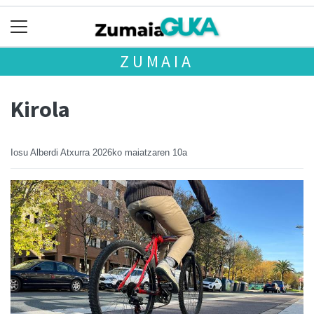
ZUMAIA
Kirola
Iosu Alberdi Atxurra
2026ko maiatzaren 10a