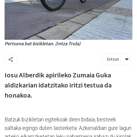
Pertsona bat bizikletan. (Intza Trula)
Entzun
Iosu Alberdik apirileko Zumaia Guka
aldizkarian idatzitako iritzi testua da
honakoa.
Batzuk bizikletan egitekoak diren bidaia, besteek
saltaka egingo duten lasterketa. Azkenaldian gure lagun
arteko elkarrizketetan leku nabarmena irabazi du kirolak.