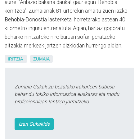
aurre: "Anbizio bakarra daukat gaur egun: Behobia
korritzea". Zumaiarrak 81 urterekin amaitu zuen iazko
Behobia-Donostia lasterketa, horretarako astean 40
kilometro inguru entrenatuta. Agian, hartaz gogoratu
beharko nintzateke nire buruari sofan geratzeko
aitzakia merkeak jartzen dizkiodan hurrengo aldian.
IRITZIA
ZUMAIA
Zumaia Gukak zu bezalako irakurleen babesa
behar du tokiko informazioa euskaraz eta modu
profesionalean lantzen jarraitzeko.
Izan Gukakide