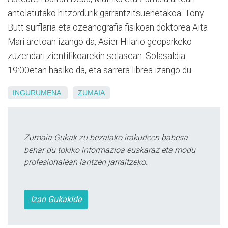
antolatutako hitzordurik garrantzitsuenetakoa. Tony
Butt surflaria eta ozeanografia fisikoan doktorea Aita
Mari aretoan izango da, Asier Hilario geoparkeko
zuzendari zientifikoarekin solasean. Solasaldia
19:00etan hasiko da, eta sarrera librea izango du.
INGURUMENA
ZUMAIA
Zumaia Gukak zu bezalako irakurleen babesa
behar du tokiko informazioa euskaraz eta modu
profesionalean lantzen jarraitzeko.
Izan Gukakide