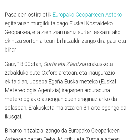
Pasa den ostiraletik
Europako Geoparkeen Asteko
egitarauan murgilduta dago Euskal Kostaldeko
Geoparkea, eta zientziari nahiz surfari eskainitako
ekintza sorten artean, bi hitzaldi izango dira gaur eta
bihar.
Gaur, 18:00etan,
Surfa eta Zientzia
erakusketa
zabalduko dute Oxford aretoan, eta inaugurazio
ekitaldian, Joseba Egaña Euskalmeteko (Euskal
Metereologia Agentzia) iragarpen arduraduna
meterologiak olatuengan duen eraginaz ariko da
solasean. Erakusketa maiatzaren 31 arte egongo da
ikusgai.
Biharko hitzalzia izango da Europako Geoparkeen
Astearen baitan Deba, Mutriku eta Zumaia artean