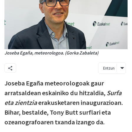
Joseba Egaña, meteorologoa. (Gorka Zabaleta)
Entzun
Joseba Egaña meteorologoak gaur
arratsaldean eskainiko du hitzaldia,
Surfa
eta zientzia
erakusketaren inaugurazioan.
Bihar, bestalde, Tony Butt surflari eta
ozeanografoaren txanda izango da.