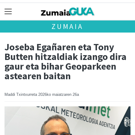
ZUMAIA
Joseba Egañaren eta Tony
Butten hitzaldiak izango dira
gaur eta bihar Geoparkeen
astearen baitan
Maddi Txintxurreta
2026ko maiatzaren 26a