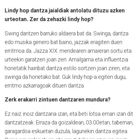
Lindy hop dantza jaialdiak antolatu dituzu azken
urteotan. Zer da zehazki lindy hop?
Swing dantzen barruko aldaera bat da. Swinga, dantza
edo musika genero bat baino, jazzak eragiten duen
erritmoa da. Jazza XIX. mendearen amaieran sortu eta
urteekin garatzen joan zen. Amalgama eta influentzia
horietatik hainbat dantza estilo sortzen joan ziren, eta
swinga da horietako bat. Guk lindy hop-a egiten dugu,
erritmo azkarragoak dituen dantza.
Zerk erakarri zintuen dantzaren mundura?
Ez naiz inoiz dantzaria izan, eta beti lotsa eman izan dit
dantzatzeak. Erraza da goizaldean, 03:00etan, tabernan,
garagardoa eskuetan duzula, lagunekin dantza egitea.