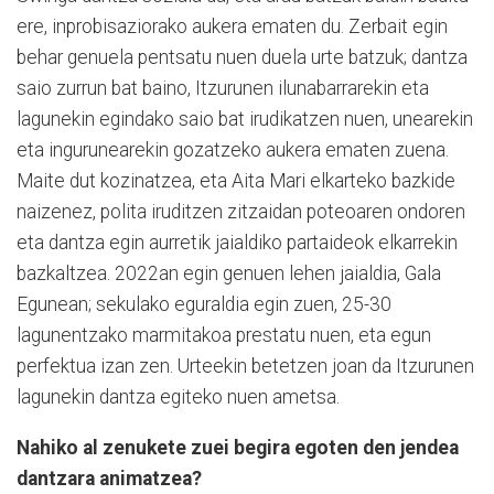
ere, inprobisaziorako aukera ematen du. Zerbait egin
behar genuela pentsatu nuen duela urte batzuk; dantza
saio zurrun bat baino, Itzurunen ilunabarrarekin eta
lagunekin egindako saio bat irudikatzen nuen, unearekin
eta ingurunearekin gozatzeko aukera ematen zuena.
Maite dut kozinatzea, eta Aita Mari elkarteko bazkide
naizenez, polita iruditzen zitzaidan poteoaren ondoren
eta dantza egin aurretik jaialdiko partaideok elkarrekin
bazkaltzea. 2022an egin genuen lehen jaialdia, Gala
Egunean; sekulako eguraldia egin zuen, 25-30
lagunentzako marmitakoa prestatu nuen, eta egun
perfektua izan zen. Urteekin betetzen joan da Itzurunen
lagunekin dantza egiteko nuen ametsa.
Nahiko al zenukete zuei begira egoten den jendea
dantzara animatzea?