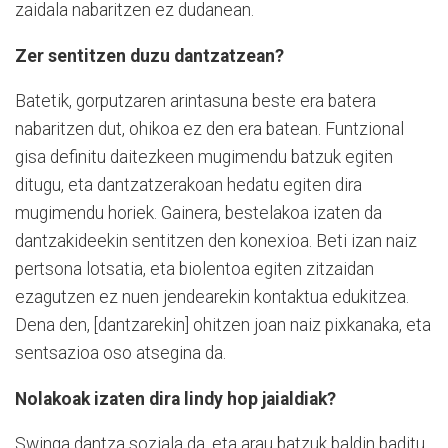
zaidala nabaritzen ez dudanean.
Zer sentitzen duzu dantzatzean?
Batetik, gorputzaren arintasuna beste era batera
nabaritzen dut, ohikoa ez den era batean. Funtzional
gisa definitu daitezkeen mugimendu batzuk egiten
ditugu, eta dantzatzerakoan hedatu egiten dira
mugimendu horiek. Gainera, bestelakoa izaten da
dantzakideekin sentitzen den konexioa. Beti izan naiz
pertsona lotsatia, eta biolentoa egiten zitzaidan
ezagutzen ez nuen jendearekin kontaktua edukitzea.
Dena den, [dantzarekin] ohitzen joan naiz pixkanaka, eta
sentsazioa oso atsegina da.
Nolakoak izaten dira lindy hop jaialdiak?
Swinga dantza soziala da, eta arau batzuk baldin baditu