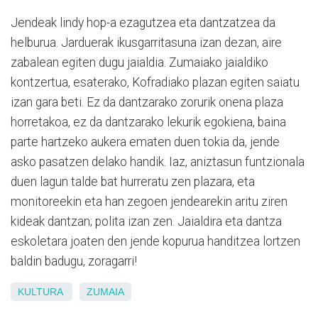
Jendeak lindy hop-a ezagutzea eta dantzatzea da
helburua. Jarduerak ikusgarritasuna izan dezan, aire
zabalean egiten dugu jaialdia. Zumaiako jaialdiko
kontzertua, esaterako, Kofradiako plazan egiten saiatu
izan gara beti. Ez da dantzarako zorurik onena plaza
horretakoa, ez da dantzarako lekurik egokiena, baina
parte hartzeko aukera ematen duen tokia da, jende
asko pasatzen delako handik. Iaz, aniztasun funtzionala
duen lagun talde bat hurreratu zen plazara, eta
monitoreekin eta han zegoen jendearekin aritu ziren
kideak dantzan; polita izan zen. Jaialdira eta dantza
eskoletara joaten den jende kopurua handitzea lortzen
baldin badugu, zoragarri!
KULTURA
ZUMAIA