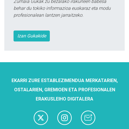
Zumaia Gukak zu bezalako irakurleen babesa
behar du tokiko informazioa euskaraz eta modu
profesionalean lantzen jarraitzeko.
Izan Gukakide
EKARRI ZURE ESTABLEZIMENDUA MERKATARIEN,
OSTALARIEN, GREMIOEN ETA PROFESIONALEN
ERAKUSLEIHO DIGITALERA