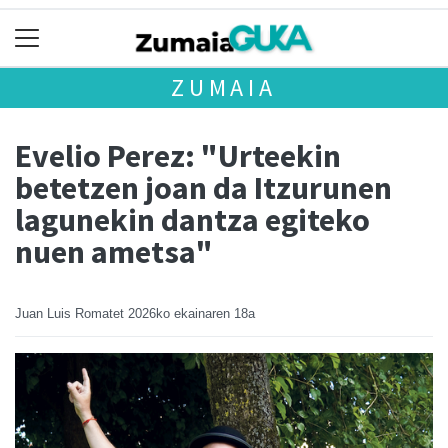
ZUMAIA
Evelio Perez: "Urteekin
betetzen joan da Itzurunen
lagunekin dantza egiteko
nuen ametsa"
Juan Luis Romatet
2026ko ekainaren 18a