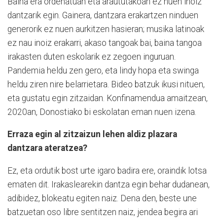
Baina era ordenatuan eta araututakoan ez nuen inoiz
dantzarik egin. Gainera, dantzara erakartzen ninduen
generorik ez nuen aurkitzen hasieran; musika latinoak
ez nau inoiz erakarri, akaso tangoak bai, baina tangoa
irakasten duten eskolarik ez zegoen inguruan.
Pandemia heldu zen gero, eta lindy hopa eta swinga
heldu ziren nire belarrietara. Bideo batzuk ikusi nituen,
eta gustatu egin zitzaidan. Konfinamendua amaitzean,
2020an, Donostiako bi eskolatan eman nuen izena.
Erraza egin al zitzaizun lehen aldiz plazara
dantzara ateratzea?
Ez, eta ordutik bost urte igaro badira ere, oraindik lotsa
ematen dit. Irakaslearekin dantza egin behar dudanean,
adibidez, blokeatu egiten naiz. Dena den, beste une
batzuetan oso libre sentitzen naiz, jendea begira ari