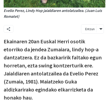
Evelio Perez, Lindy Hop jaialdiaren antolatzailea. (Juan Luis
Romatet)
Entzun
Ekainaren 20an Euskal Herri osotik
etorriko da jendea Zumaiara, lindy hop-a
dantzatzera. Ez da bazkaririk faltako egun
horretan, ezta swing kontzerturik ere.
Jaialdiaren antolatzailea da Evelio Perez
(Zumaia, 1981). Maiatzeko Guka
aldizkarirako egindako elkarrizketa da
honako hau.