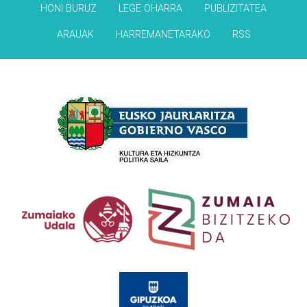
HONI BURUZ
LEGE OHARRA
PUBLIZITATEA
ARAUAK
HARREMANETARAKO
RSS
Babesleak