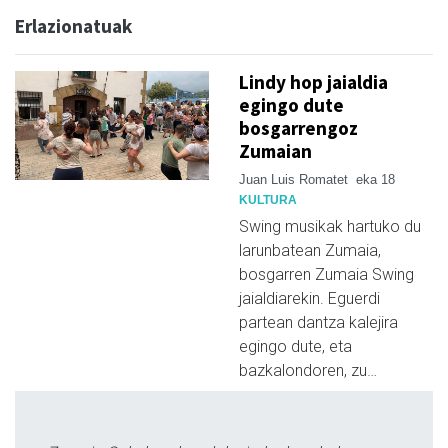
Erlazionatuak
Lindy hop jaialdia
egingo dute
bosgarrengoz
Zumaian
Juan Luis Romatet
eka 18
KULTURA
Swing musikak hartuko du
larunbatean Zumaia,
bosgarren Zumaia Swing
jaialdiarekin. Eguerdi
partean dantza kalejira
egingo dute, eta
bazkalondoren, zu…