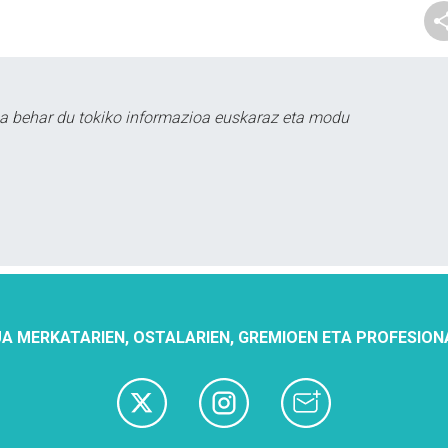
a behar du tokiko informazioa euskaraz eta modu
A MERKATARIEN, OSTALARIEN, GREMIOEN ETA PROFESION