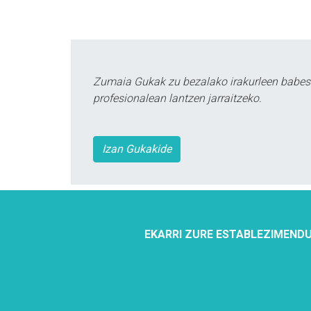
Zumaia Gukak zu bezalako irakurleen babes
profesionalean lantzen jarraitzeko.
Izan Gukakide
EKARRI ZURE ESTABLEZIMENDU