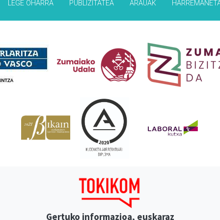
LEGE OHARRA
PUBLIZITATEA
ARAUAK
HARREMANET
Babesleak
Gertuko informazioa, euskaraz