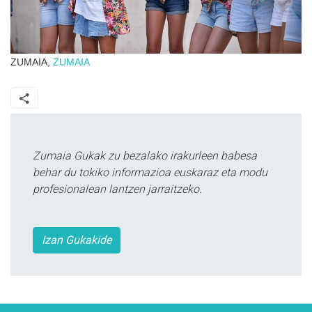
ZUMAIA,
ZUMAIA
Zumaia Gukak zu bezalako irakurleen babesa
behar du tokiko informazioa euskaraz eta modu
profesionalean lantzen jarraitzeko.
Izan Gukakide