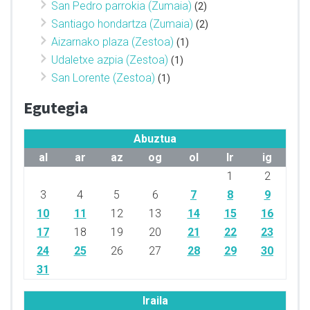
San Pedro parrokia (Zumaia)
(2)
Santiago hondartza (Zumaia)
(2)
Aizarnako plaza (Zestoa)
(1)
Udaletxe azpia (Zestoa)
(1)
San Lorente (Zestoa)
(1)
Egutegia
Abuztua
al
ar
az
og
ol
lr
ig
1
2
3
4
5
6
7
8
9
10
11
12
13
14
15
16
17
18
19
20
21
22
23
24
25
26
27
28
29
30
31
Iraila