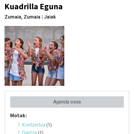
Kuadrilla Eguna
Zumaia, Zumaia | Jaiak
Agenda osoa
Motak:
Kontzertua
(1)
Dantza
(1)