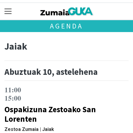
AGENDA
Jaiak
Abuztuak 10, astelehena
11:00
15:00
Ospakizuna Zestoako San
Lorenten
Zestoa Zumaia | Jaiak