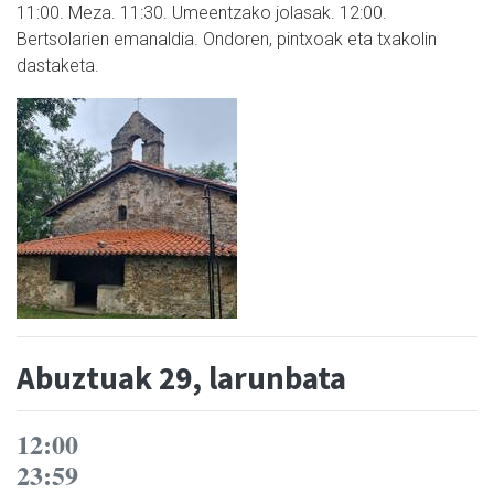
11:00. Meza. 11:30. Umeentzako jolasak. 12:00.
Bertsolarien emanaldia. Ondoren, pintxoak eta txakolin
dastaketa.
Abuztuak 29, larunbata
12:00
23:59