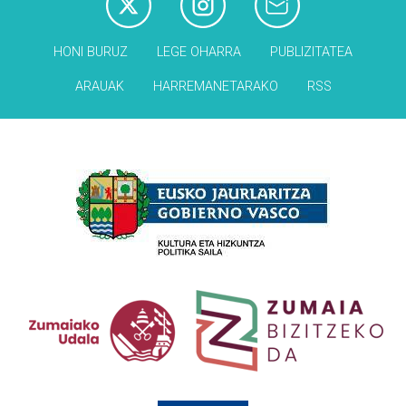
HONI BURUZ
LEGE OHARRA
PUBLIZITATEA
ARAUAK
HARREMANETARAKO
RSS
Babesleak