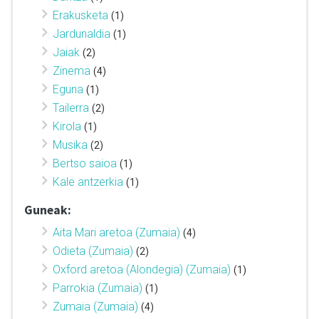
Erakusketa
(1)
Jardunaldia
(1)
Jaiak
(2)
Zinema
(4)
Eguna
(1)
Tailerra
(2)
Kirola
(1)
Musika
(2)
Bertso saioa
(1)
Kale antzerkia
(1)
Guneak:
Aita Mari aretoa (Zumaia)
(4)
Odieta (Zumaia)
(2)
Oxford aretoa (Alondegia) (Zumaia)
(1)
Parrokia (Zumaia)
(1)
Zumaia (Zumaia)
(4)