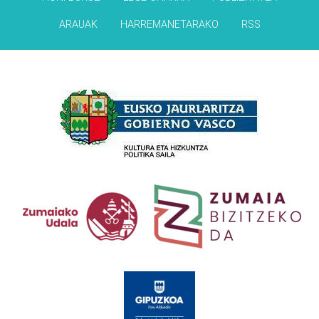
ARAUAK
HARREMANETARAKO
RSS
Babesleak