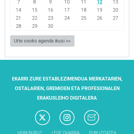
7
8
9
10
11
12
13
14
15
16
17
18
19
20
21
22
23
24
25
26
27
28
29
30
Urte osoko agenda ikusi »»
EKARRI ZURE ESTABLEZIMENDUA MERKATARIEN,
OSTALARIEN, GREMIOEN ETA PROFESIONALEN
ERAKUSLEIHO DIGITALERA
HONI BURUZ
LEGE OHARRA
PUBLIZITATEA