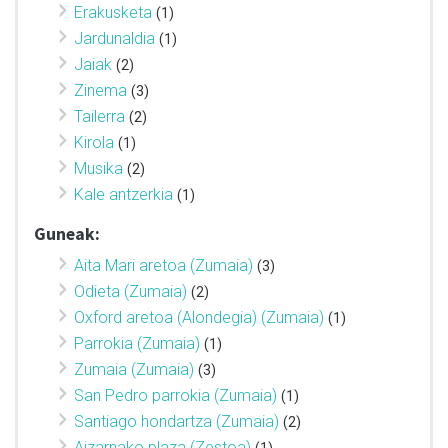
Erakusketa
(1)
Jardunaldia
(1)
Jaiak
(2)
Zinema
(3)
Tailerra
(2)
Kirola
(1)
Musika
(2)
Kale antzerkia
(1)
Guneak:
Aita Mari aretoa (Zumaia)
(3)
Odieta (Zumaia)
(2)
Oxford aretoa (Alondegia) (Zumaia)
(1)
Parrokia (Zumaia)
(1)
Zumaia (Zumaia)
(3)
San Pedro parrokia (Zumaia)
(1)
Santiago hondartza (Zumaia)
(2)
Aizarnako plaza (Zestoa)
(1)