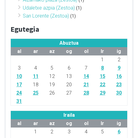
Udaletxe azpia (Zestoa)
(1)
San Lorente (Zestoa)
(1)
Egutegia
Abuztua
al
ar
az
og
ol
lr
ig
1
2
3
4
5
6
7
8
9
10
11
12
13
14
15
16
17
18
19
20
21
22
23
24
25
26
27
28
29
30
31
Iraila
al
ar
az
og
ol
lr
ig
1
2
3
4
5
6