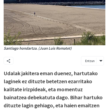
Santiago hondartza. (Juan Luis Romatet)
Entzun
Udalak jakitera eman duenez, hartutako
laginek ez dituzte betetzen ezarritako
kalitate irizpideak, eta momentuz
bainatzea debekatuta dago. Bihar hartuko
dituzte lagin gehiago, eta haien emaitzen