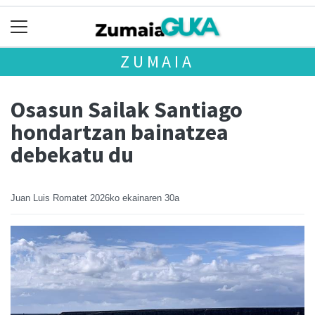
ZUMAIA
Osasun Sailak Santiago
hondartzan bainatzea
debekatu du
Juan Luis Romatet
2026ko ekainaren 30a