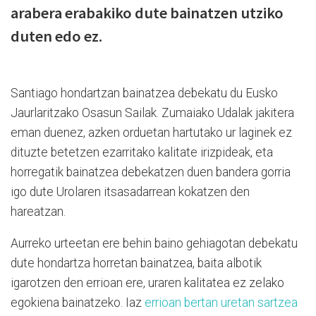
arabera erabakiko dute bainatzen utziko
duten edo ez.
Santiago hondartzan bainatzea debekatu du Eusko
Jaurlaritzako Osasun Sailak. Zumaiako Udalak jakitera
eman duenez, azken orduetan hartutako ur laginek ez
dituzte betetzen ezarritako kalitate irizpideak, eta
horregatik bainatzea debekatzen duen bandera gorria
igo dute Urolaren itsasadarrean kokatzen den
hareatzan.
Aurreko urteetan ere behin baino gehiagotan debekatu
dute hondartza horretan bainatzea, baita albotik
igarotzen den errioan ere, uraren kalitatea ez zelako
egokiena bainatzeko. Iaz
errioan bertan uretan sartzea