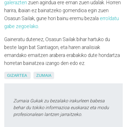
galerazten
zuen agindua ere eman zuen udalak. Horren
harira, ibaian ez bainatzeko gomendioa egin zuen
Osasun Sailak, gune hori bainu eremu bezala
erroldatu
gabe zegoelako
.
Gaineratu dutenez, Osasun Sailak bihar hartuko du
beste lagin bat Santiagon, eta haren analisiak
emandako emaitzen arabera erabakiko dute hondartza
horretan bainatzea izango den edo ez.
GIZARTEA
ZUMAIA
Zumaia Gukak zu bezalako irakurleen babesa
behar du tokiko informazioa euskaraz eta modu
profesionalean lantzen jarraitzeko.