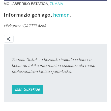
MOILABERRIKO ESTAZIOA,
ZUMAIA
Informazio gehiago,
hemen
.
Hizkuntza:
GAZTELANIA
Zumaia Gukak zu bezalako irakurleen babesa
behar du tokiko informazioa euskaraz eta modu
profesionalean lantzen jarraitzeko.
Izan Gukakide