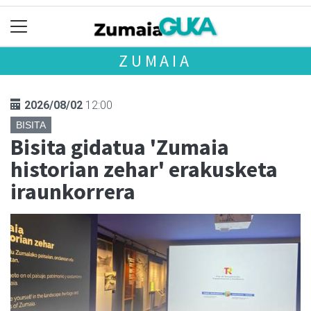
ZUMAIA
2026/08/02
12:00
BISITA
Bisita gidatua 'Zumaia
historian zehar' erakusketa
iraunkorrera