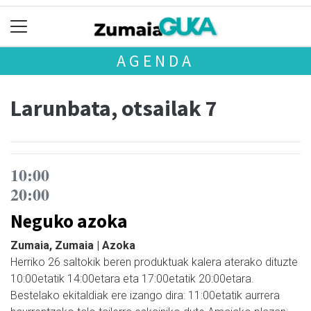
AGENDA
Larunbata, otsailak 7
10:00
20:00
Neguko azoka
Zumaia, Zumaia | Azoka
Herriko 26 saltokik beren produktuak kalera aterako dituzte
10:00etatik 14:00etara eta 17:00etatik 20:00etara.
Bestelako ekitaldiak ere izango dira: 11:00etatik aurrera