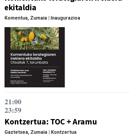
ekitaldia
Komentua, Zumaia | Inaugurazioa
21:00
23:59
Kontzertua: TOC + Aramu
Gaztetxea, Zumaia | Kontzertua