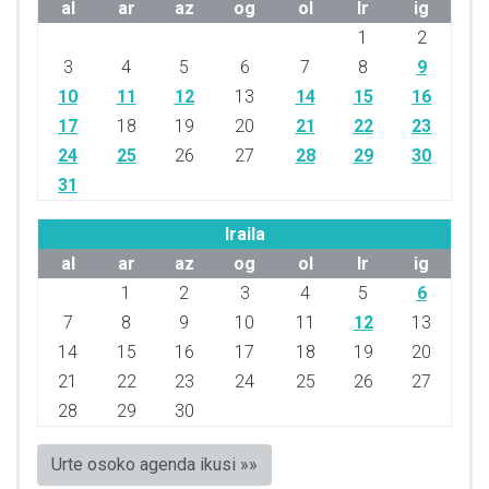
al
ar
az
og
ol
lr
ig
1
2
3
4
5
6
7
8
9
10
11
12
13
14
15
16
17
18
19
20
21
22
23
24
25
26
27
28
29
30
31
Iraila
al
ar
az
og
ol
lr
ig
1
2
3
4
5
6
7
8
9
10
11
12
13
14
15
16
17
18
19
20
21
22
23
24
25
26
27
28
29
30
Urte osoko agenda ikusi »»