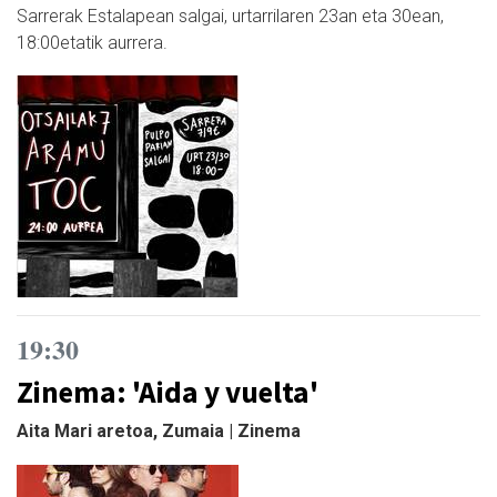
Sarrerak Estalapean salgai, urtarrilaren 23an eta 30ean,
18:00etatik aurrera.
19:30
Zinema: 'Aida y vuelta'
Aita Mari aretoa, Zumaia | Zinema