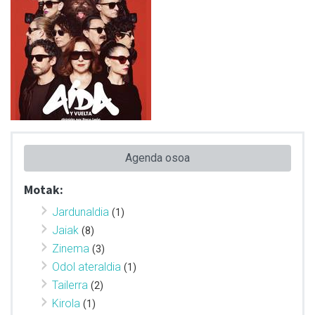
Agenda osoa
Motak:
Jardunaldia
(1)
Jaiak
(8)
Zinema
(3)
Odol ateraldia
(1)
Tailerra
(2)
Kirola
(1)