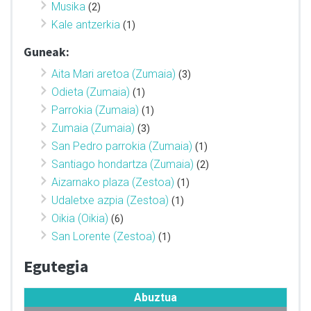
Musika
(2)
Kale antzerkia
(1)
Guneak:
Aita Mari aretoa (Zumaia)
(3)
Odieta (Zumaia)
(1)
Parrokia (Zumaia)
(1)
Zumaia (Zumaia)
(3)
San Pedro parrokia (Zumaia)
(1)
Santiago hondartza (Zumaia)
(2)
Aizarnako plaza (Zestoa)
(1)
Udaletxe azpia (Zestoa)
(1)
Oikia (Oikia)
(6)
San Lorente (Zestoa)
(1)
Egutegia
Abuztua