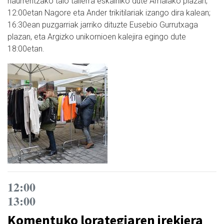
haurrentzako talo tailerra eskainiko dute Amaiako plazan;
12:00etan Nagore eta Ander trikitilariak izango dira kalean;
16:30ean puzgarriak jarriko dituzte Eusebio Gurrutxaga
plazan, eta Argizko unikornioen kalejira egingo dute
18:00etan.
12:00
13:00
Komentuko lorategiaren irekiera