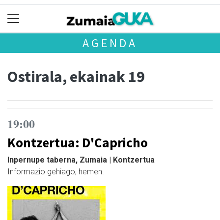
AGENDA
Ostirala, ekainak 19
19:00
Kontzertua: D'Capricho
Inpernupe taberna, Zumaia | Kontzertua
Informazio gehiago, hemen.