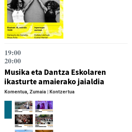
19:00
20:00
Musika eta Dantza Eskolaren
ikasturte amaierako jaialdia
Komentua, Zumaia | Kontzertua