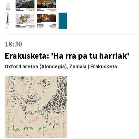
18:30
Erakusketa: 'Ha rra pa tu harriak'
Oxford aretoa (Alondegia), Zumaia | Erakusketa