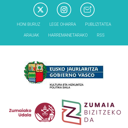
HONI BURUZ
LEGE OHARRA
PUBLIZITATEA
ARAUAK
HARREMANETARAKO
RSS
Babesleak