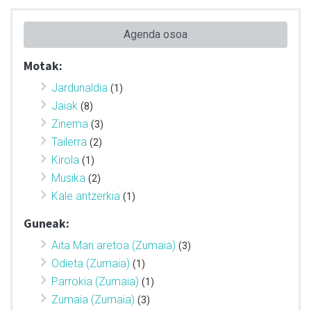
Agenda osoa
Motak:
Jardunaldia
(1)
Jaiak
(8)
Zinema
(3)
Tailerra
(2)
Kirola
(1)
Musika
(2)
Kale antzerkia
(1)
Guneak:
Aita Mari aretoa (Zumaia)
(3)
Odieta (Zumaia)
(1)
Parrokia (Zumaia)
(1)
Zumaia (Zumaia)
(3)