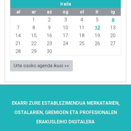
Iraila
al
ar
az
og
ol
lr
ig
1
2
3
4
5
6
7
8
9
10
11
12
13
14
15
16
17
18
19
20
21
22
23
24
25
26
27
28
29
30
Urte osoko agenda ikusi »»
EKARRI ZURE ESTABLEZIMENDUA MERKATARIEN,
OSTALARIEN, GREMIOEN ETA PROFESIONALEN
ERAKUSLEIHO DIGITALERA