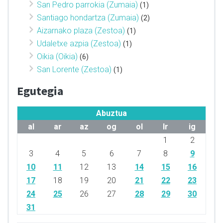
San Pedro parrokia (Zumaia)
(1)
Santiago hondartza (Zumaia)
(2)
Aizarnako plaza (Zestoa)
(1)
Udaletxe azpia (Zestoa)
(1)
Oikia (Oikia)
(6)
San Lorente (Zestoa)
(1)
Egutegia
Abuztua
al
ar
az
og
ol
lr
ig
1
2
3
4
5
6
7
8
9
10
11
12
13
14
15
16
17
18
19
20
21
22
23
24
25
26
27
28
29
30
31