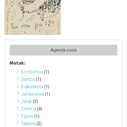
Agenda osoa
Motak:
Kontzertua
(1)
Dantza
(1)
Erakusketa
(1)
Jardunaldia
(1)
Jaiak
(2)
Zinema
(4)
Eguna
(1)
Tailerra
(2)