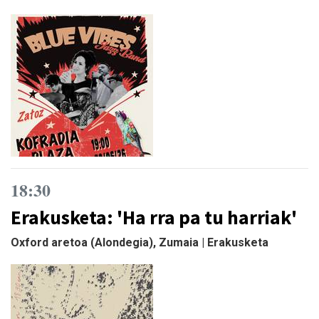
18:30
Erakusketa: 'Ha rra pa tu harriak'
Oxford aretoa (Alondegia), Zumaia | Erakusketa