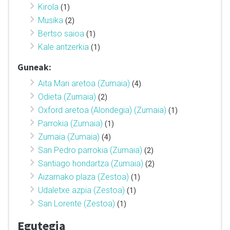
Kirola
(1)
Musika
(2)
Bertso saioa
(1)
Kale antzerkia
(1)
Guneak:
Aita Mari aretoa (Zumaia)
(4)
Odieta (Zumaia)
(2)
Oxford aretoa (Alondegia) (Zumaia)
(1)
Parrokia (Zumaia)
(1)
Zumaia (Zumaia)
(4)
San Pedro parrokia (Zumaia)
(2)
Santiago hondartza (Zumaia)
(2)
Aizarnako plaza (Zestoa)
(1)
Udaletxe azpia (Zestoa)
(1)
San Lorente (Zestoa)
(1)
Egutegia