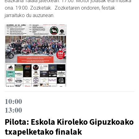
Bazkaria Talaia jatetxean. 17:00. Motor jolasak eta musika
ona. 19:00. Zozketak. Zozketaren ondoren, festak
jarraituko du auzunean.
10:00
13:00
Pilota: Eskola Kiroleko Gipuzkoako
txapelketako finalak