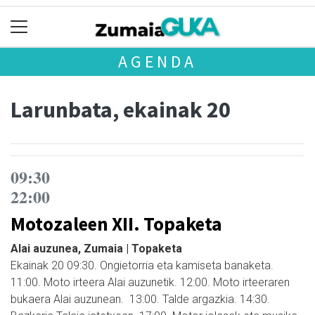
AGENDA
Larunbata, ekainak 20
09:30
22:00
Motozaleen XII. Topaketa
Alai auzunea, Zumaia | Topaketa
Ekainak 20 09:30. Ongietorria eta kamiseta banaketa.
11:00. Moto irteera Alai auzunetik. 12:00. Moto irteeraren
bukaera Alai auzunean. 13:00. Talde argazkia. 14:30.