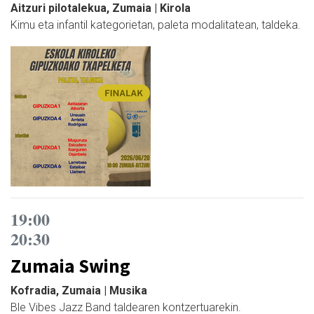
Aitzuri pilotalekua, Zumaia | Kirola
Kimu eta infantil kategorietan, paleta modalitatean, taldeka.
19:00
20:30
Zumaia Swing
Kofradia, Zumaia | Musika
Ble Vibes Jazz Band taldearen kontzertuarekin.