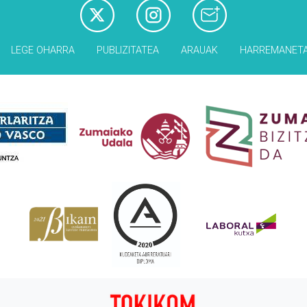
LEGE OHARRA
PUBLIZITATEA
ARAUAK
HARREMANET
Babesleak