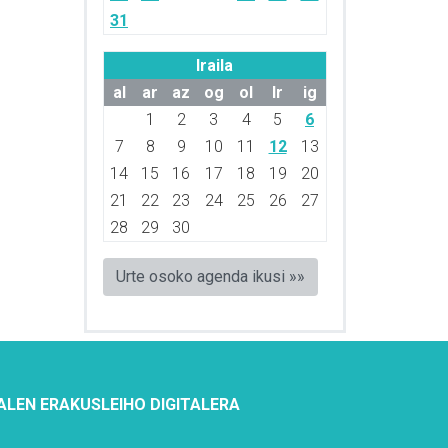
31
Iraila
al
ar
az
og
ol
lr
ig
1
2
3
4
5
6
7
8
9
10
11
12
13
14
15
16
17
18
19
20
21
22
23
24
25
26
27
28
29
30
Urte osoko agenda ikusi »»
ALEN ERAKUSLEIHO DIGITALERA