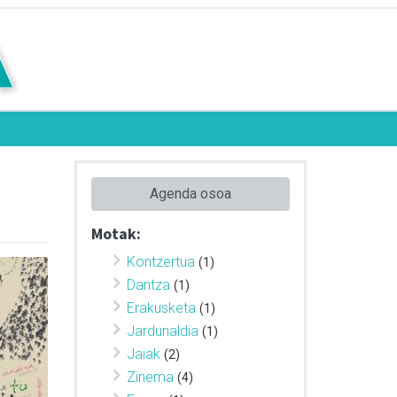
Agenda osoa
Motak:
Kontzertua
(1)
Dantza
(1)
Erakusketa
(1)
Jardunaldia
(1)
Jaiak
(2)
Zinema
(4)