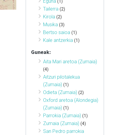
Eguna
(1)
Tailerra
(2)
Kirola
(2)
Musika
(3)
Bertso saioa
(1)
Kale antzerkia
(1)
Guneak:
Aita Mari aretoa (Zumaia)
(4)
Aitzuri pilotalekua
(Zumaia)
(1)
Odieta (Zumaia)
(2)
Oxford aretoa (Alondegia)
(Zumaia)
(1)
Parrokia (Zumaia)
(1)
Zumaia (Zumaia)
(4)
San Pedro parrokia