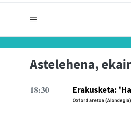
Astelehena, ekai
18:30
Erakusketa: 'Ha
Oxford aretoa (Alondegia)