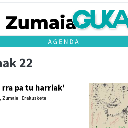
AGENDA
nak 22
 rra pa tu harriak'
, Zumaia | Erakusketa