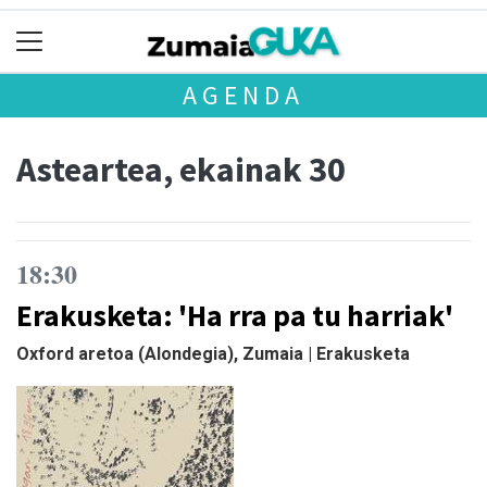
AGENDA
Asteartea, ekainak 30
18:30
Erakusketa: 'Ha rra pa tu harriak'
Oxford aretoa (Alondegia), Zumaia | Erakusketa