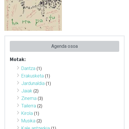
Agenda osoa
Motak:
Dantza
(1)
Erakusketa
(1)
Jardunaldia
(1)
Jaiak
(2)
Zinema
(3)
Tailerra
(2)
Kirola
(1)
Musika
(2)
Kale antzerkia
(1)