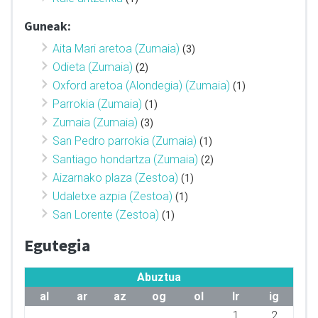
Guneak:
Aita Mari aretoa (Zumaia)
(3)
Odieta (Zumaia)
(2)
Oxford aretoa (Alondegia) (Zumaia)
(1)
Parrokia (Zumaia)
(1)
Zumaia (Zumaia)
(3)
San Pedro parrokia (Zumaia)
(1)
Santiago hondartza (Zumaia)
(2)
Aizarnako plaza (Zestoa)
(1)
Udaletxe azpia (Zestoa)
(1)
San Lorente (Zestoa)
(1)
Egutegia
Abuztua
al
ar
az
og
ol
lr
ig
1
2