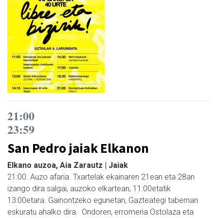
21:00
23:59
San Pedro jaiak Elkanon
Elkano auzoa, Aia Zarautz | Jaiak
21:00. Auzo afaria. Txartelak ekainaren 21ean eta 28an
izango dira salgai, auzoko elkartean, 11:00etatik
13:00etara. Gainontzeko egunetan, Gazteategi tabernan
eskuratu ahalko dira. Ondoren, erromeria Ostolaza eta