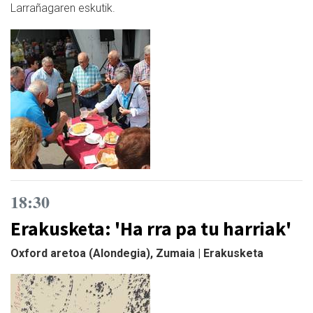
Larrañagaren eskutik.
18:30
Erakusketa: 'Ha rra pa tu harriak'
Oxford aretoa (Alondegia), Zumaia | Erakusketa