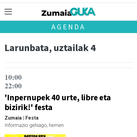
AGENDA
Larunbata, uztailak 4
10:00
22:00
'Inpernupek 40 urte, libre eta
bizirik!' festa
Zumaia | Festa
Informazio gehiago, hemen.