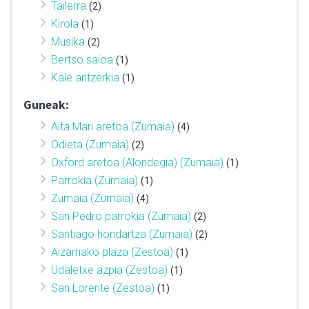
Tailerra
(2)
Kirola
(1)
Musika
(2)
Bertso saioa
(1)
Kale antzerkia
(1)
Guneak:
Aita Mari aretoa (Zumaia)
(4)
Odieta (Zumaia)
(2)
Oxford aretoa (Alondegia) (Zumaia)
(1)
Parrokia (Zumaia)
(1)
Zumaia (Zumaia)
(4)
San Pedro parrokia (Zumaia)
(2)
Santiago hondartza (Zumaia)
(2)
Aizarnako plaza (Zestoa)
(1)
Udaletxe azpia (Zestoa)
(1)
San Lorente (Zestoa)
(1)