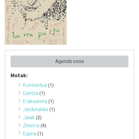
Agenda osoa
Motak:
Kontzertua
(1)
Dantza
(1)
Erakusketa
(1)
Jardunaldia
(1)
Jaiak
(2)
Zinema
(4)
Eguna
(1)