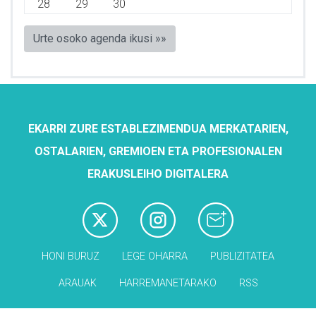
28
29
30
Urte osoko agenda ikusi »»
EKARRI ZURE ESTABLEZIMENDUA MERKATARIEN,
OSTALARIEN, GREMIOEN ETA PROFESIONALEN
ERAKUSLEIHO DIGITALERA
HONI BURUZ
LEGE OHARRA
PUBLIZITATEA
ARAUAK
HARREMANETARAKO
RSS