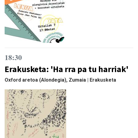
18:30
Erakusketa: 'Ha rra pa tu harriak'
Oxford aretoa (Alondegia), Zumaia | Erakusketa