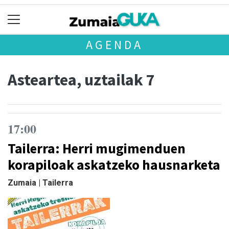
AGENDA
Asteartea, uztailak 7
17:00
Tailerra: Herri mugimenduen
korapiloak askatzeko hausnarketa
Zumaia | Tailerra