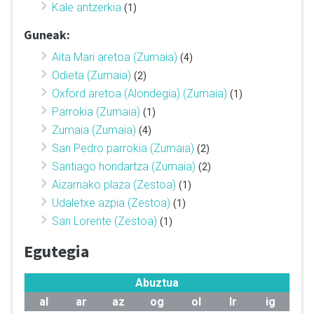
Kale antzerkia
(1)
Guneak:
Aita Mari aretoa (Zumaia)
(4)
Odieta (Zumaia)
(2)
Oxford aretoa (Alondegia) (Zumaia)
(1)
Parrokia (Zumaia)
(1)
Zumaia (Zumaia)
(4)
San Pedro parrokia (Zumaia)
(2)
Santiago hondartza (Zumaia)
(2)
Aizarnako plaza (Zestoa)
(1)
Udaletxe azpia (Zestoa)
(1)
San Lorente (Zestoa)
(1)
Egutegia
Abuztua
al
ar
az
og
ol
lr
ig