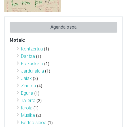
Agenda osoa
Motak:
Kontzertua
(1)
Dantza
(1)
Erakusketa
(1)
Jardunaldia
(1)
Jaiak
(2)
Zinema
(4)
Eguna
(1)
Tailerra
(2)
Kirola
(1)
Musika
(2)
Bertso saioa
(1)