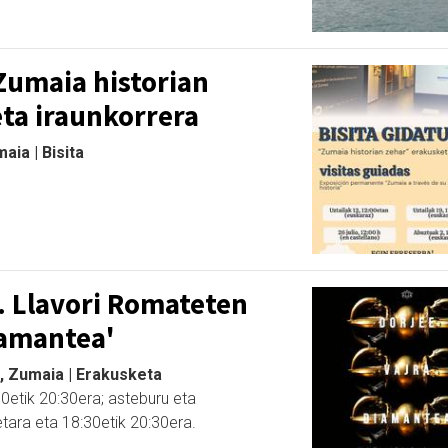
'Zumaia historian
ta iraunkorrera
aia | Bisita
. Llavori Romateten
iamantea'
, Zumaia | Erakusketa
30etik 20:30era; asteburu eta
etara eta 18:30etik 20:30era.