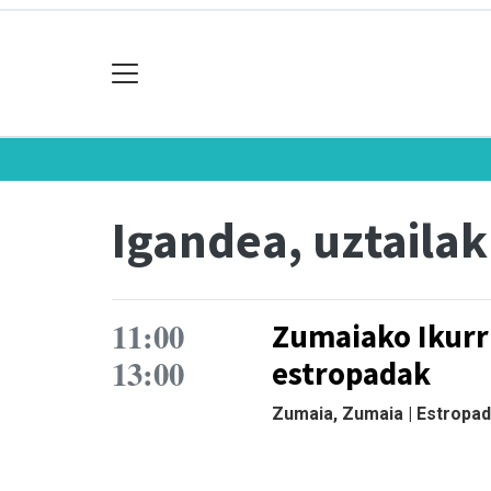
Igandea, uztailak
11:00
Zumaiako Ikurr
13:00
estropadak
Zumaia, Zumaia | Estropa