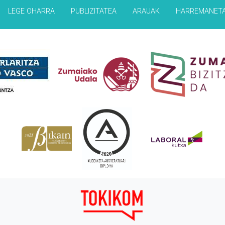
LEGE OHARRA
PUBLIZITATEA
ARAUAK
HARREMANET
Babesleak