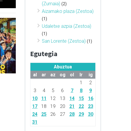
(Zumaia)
(2)
Aizarnako plaza (Zestoa)
(1)
Udaletxe azpia (Zestoa)
(1)
San Lorente (Zestoa)
(1)
Egutegia
Abuztua
al
ar
az
og
ol
lr
ig
1
2
3
4
5
6
7
8
9
10
11
12
13
14
15
16
17
18
19
20
21
22
23
24
25
26
27
28
29
30
31