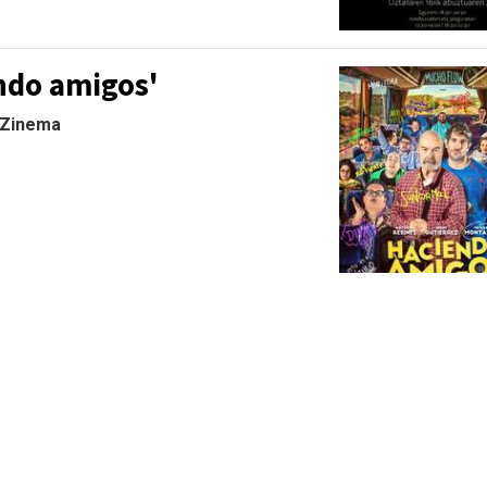
ndo amigos'
| Zinema