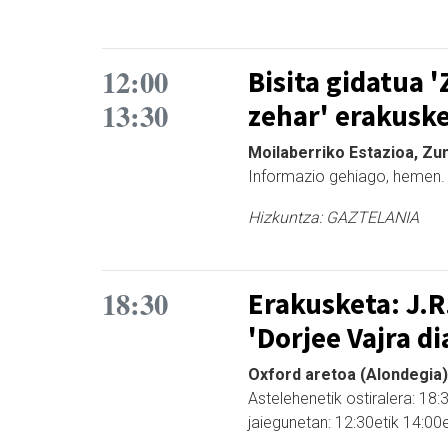
12:00
Bisita gidatua 
13:30
zehar' erakuske
Moilaberriko Estazioa, Zum
Informazio gehiago, hemen.
Hizkuntza:
GAZTELANIA
18:30
Erakusketa: J.R
'Dorjee Vajra d
Oxford aretoa (Alondegia)
Astelehenetik ostiralera: 18:
jaiegunetan: 12:30etik 14:00