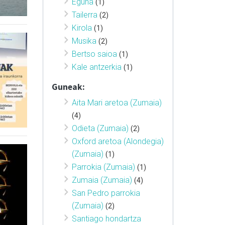
Eguna
(1)
Tailerra
(2)
Kirola
(1)
Musika
(2)
Bertso saioa
(1)
Kale antzerkia
(1)
Guneak:
Aita Mari aretoa (Zumaia)
(4)
Odieta (Zumaia)
(2)
Oxford aretoa (Alondegia)
(Zumaia)
(1)
Parrokia (Zumaia)
(1)
Zumaia (Zumaia)
(4)
San Pedro parrokia
(Zumaia)
(2)
Santiago hondartza