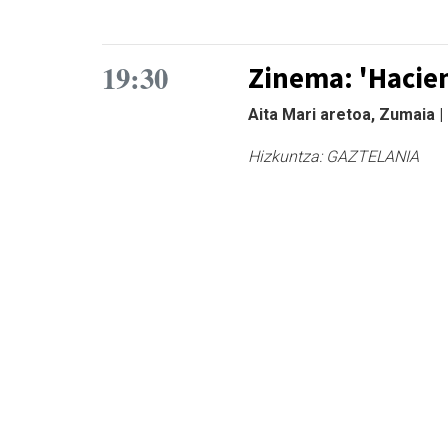
19:30
Zinema: 'Hacie
Aita Mari aretoa, Zumaia 
Hizkuntza:
GAZTELANIA