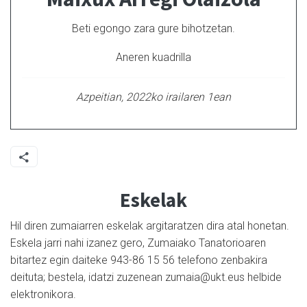
Beti egongo zara gure bihotzetan.
Aneren kuadrilla
Azpeitian, 2022ko irailaren 1ean
Eskelak
Hil diren zumaiarren eskelak argitaratzen dira atal honetan.
Eskela jarri nahi izanez gero, Zumaiako Tanatorioaren
bitartez egin daiteke 943-86 15 56 telefono zenbakira
deituta; bestela, idatzi zuzenean zumaia@ukt.eus helbide
elektronikora.