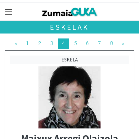
ESKELAK
«
1
2
3
4
5
6
7
8
»
ESKELA
Maixux Arregi Olaizola