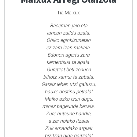
Tia Maixux
Baserrian jaio eta
lanean zaildu azala.
Ohiko eginkizunetan
ez zara izan makala.
Edonon agertu zara
kementsua ta apala.
Guretzat beti zenuen
bihotz xamur ta zabala.
Garaiz lehen utzi gaituzu,
hauxe destinu petrala!
Malko asko isuri dugu,
minez bageunde bezala.
Zure hutsune handia,
a zer nolako itzala!
Zuk emandako argiak
bizitzan gida gaitzala!