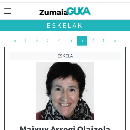
ESKELAK
«
1
2
3
4
5
6
7
8
»
ESKELA
Maixux Arregi Olaizola