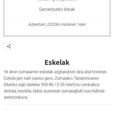
Gerrantzuriko ilobak
Azpeitian, 2022ko irailaren 1ean
Eskelak
Hil diren zumaiarren eskelak argitaratzen dira atal honetan.
Eskela jarri nahi izanez gero, Zumaiako Tanatorioaren
bitartez egin daiteke 943-86 15 56 telefono zenbakira
deituta; bestela, idatzi zuzenean zumaia@ukt.eus helbide
elektronikora.