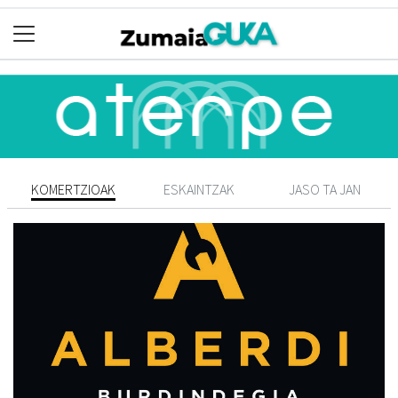
KOMERTZIOAK
ESKAINTZAK
JASO TA JAN