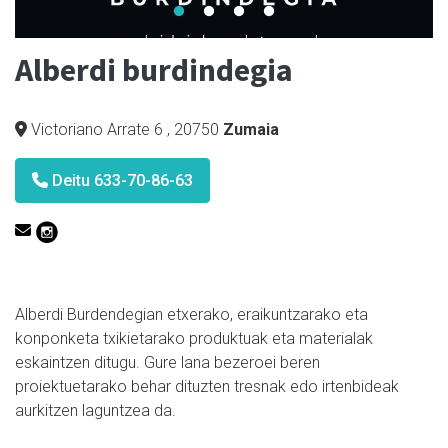
Alberdi burdindegia
Victoriano Arrate 6
,
20750
Zumaia
Deitu 633-70-86-63
Alberdi Burdendegian etxerako, eraikuntzarako eta
konponketa txikietarako produktuak eta materialak
eskaintzen ditugu. Gure lana bezeroei beren
proiektuetarako behar dituzten tresnak edo irtenbideak
aurkitzen laguntzea da.