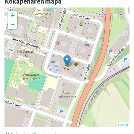
Kokapenaren mapa
+
−
Leaflet