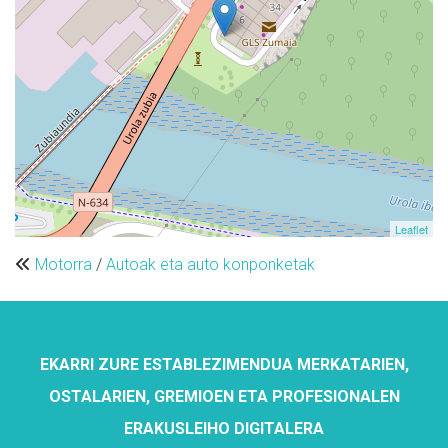
Leaflet
Motorra
/
Autoak eta auto konponketak
EKARRI ZURE ESTABLEZIMENDUA MERKATARIEN,
OSTALARIEN, GREMIOEN ETA PROFESIONALEN
ERAKUSLEIHO DIGITALERA