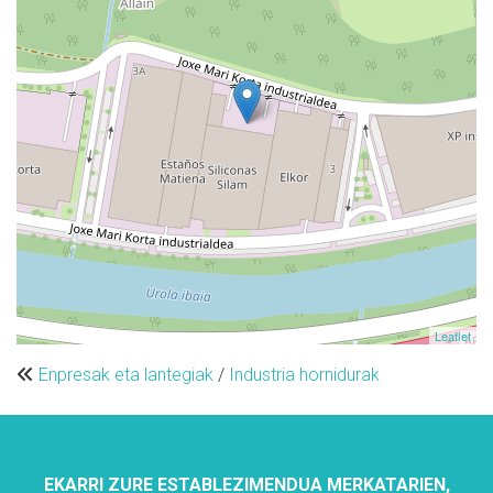
Leaflet
Enpresak eta lantegiak
/
Industria hornidurak
EKARRI ZURE ESTABLEZIMENDUA MERKATARIEN,