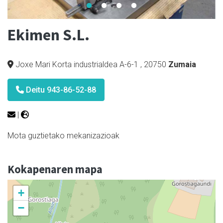
Ekimen S.L.
Joxe Mari Korta industrialdea A-6-1
,
20750
Zumaia
Deitu 943-86-52-88
|
Mota guztietako mekanizazioak
Kokapenaren mapa
+
−