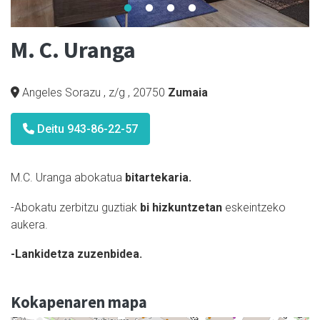
M. C. Uranga
Angeles Sorazu , z/g
,
20750
Zumaia
Deitu 943-86-22-57
M.C. Uranga abokatua
bitartekaria.
-Abokatu zerbitzu guztiak
bi hizkuntzetan
eskeintzeko
aukera.
-Lankidetza zuzenbidea.
Kokapenaren mapa