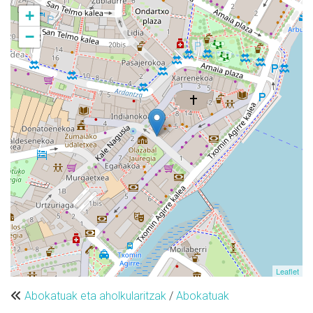
+
−
Leaflet
Abokatuak eta aholkularitzak
/
Abokatuak