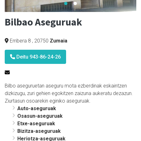
Bilbao Aseguruak
Erribera 8
,
20750
Zumaia
Deitu 943-86-24-26
Bilbo
aseguruetan
aseguru
mota
ezberdinak
eskaintzen
dizkizugu,
zuri
gehien
egokitzen
zaizuna
aukeratu
dezazun.
Ziurtasun osoarekin eginiko aseguruak.
Auto-aseguruak
Osasun-aseguruak
Etxe-aseguruak
Bizitza-aseguruak
Heriotza-aseguruak