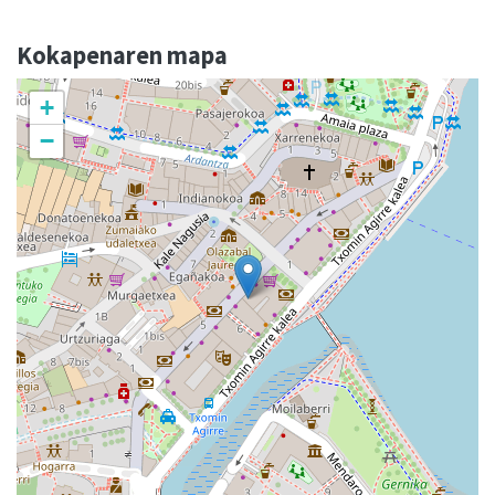
Kokapenaren mapa
+
−