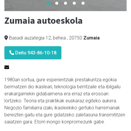
Zumaia autoeskola
Basadi auzategia 12, behea
,
20750
Zumaia
Deitu 943-86-10-18
1980an sortua, gure esperientziak prestakuntza egokia
bermatzen dio ikasleari, teknologia berritzaile eta ibilgailu
erakargarriekin gidabaimena era erraz eta erosoan
lortzeko. Teoria eta praktikak euskaraz egiteko aukera.
Negozio familiarra izaki, ikasleekiko gertuko harremanak
bereizten gaitu eta gure gidatzeko zaletasuna transmititzen
saiatzen gara. Etorri inongo konpromezurik gabe.