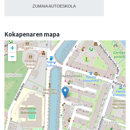
ZUMAIA AUTOESKOLA
Kokapenaren mapa
+
−