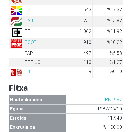
HB
1.543
%17,32
EAJ
1.231
%13,82
EE
1.062
%11,92
PSOE
910
%10,22
FAP
497
%5,58
PTE-UC
113
%1,27
EB
9
%0,10
Fitxa
Hauteskundea
BN1987
Eguna
1987/06/10
Errolda
11.940
Eskrutinioa
% 100,00