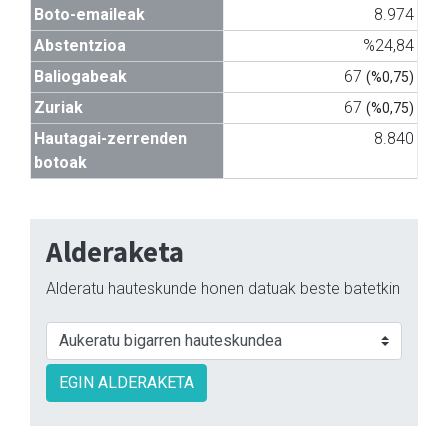
Boto-emaileak
8.974
Abstentzioa
%24,84
Baliogabeak
67
(%0,75)
Zuriak
67
(%0,75)
Hautagai-zerrenden
8.840
botoak
Alderaketa
Alderatu hauteskunde honen datuak beste batetkin
EGIN ALDERAKETA