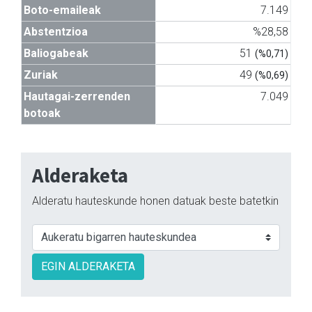
Boto-emaileak
7.149
Abstentzioa
%28,58
Baliogabeak
51
(%0,71)
Zuriak
49
(%0,69)
Hautagai-zerrenden
7.049
botoak
Alderaketa
Alderatu hauteskunde honen datuak beste batetkin
EGIN ALDERAKETA