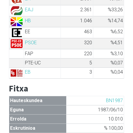
EAJ
2.361
%33,26
HB
1.046
%14,74
EE
463
%6,52
PSOE
320
%4,51
FAP
220
%3,10
PTE-UC
5
%0,07
EB
3
%0,04
Fitxa
Hauteskundea
BN1987
Eguna
1987/06/10
Errolda
10.010
Eskrutinioa
% 100,00