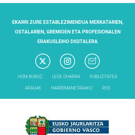
EKARRI ZURE ESTABLEZIMENDUA MERKATARIEN,
OSTALARIEN, GREMIOEN ETA PROFESIONALEN
ERAKUSLEIHO DIGITALERA
HONI BURUZ
LEGE OHARRA
PUBLIZITATEA
ARAUAK
HARREMANETARAKO
RSS
Babesleak