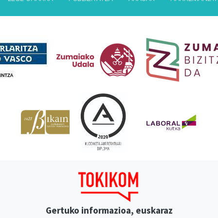
Babesleak
Gertuko informazioa, euskaraz