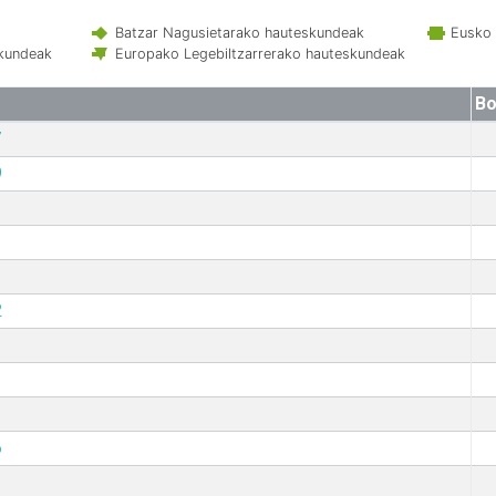
Batzar Nagusietarako hauteskundeak
Eusko 
skundeak
Europako Legebiltzarrerako hauteskundeak
Bo
7
9
2
6