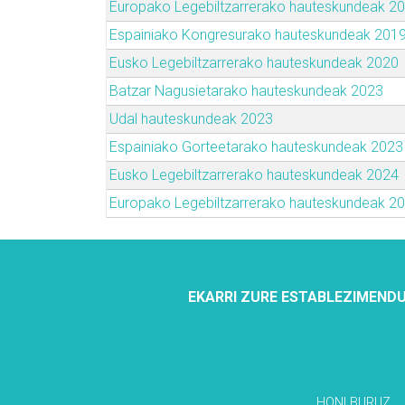
Europako Legebiltzarrerako hauteskundeak 2
Espainiako Kongresurako hauteskundeak 201
Eusko Legebiltzarrerako hauteskundeak 2020
Batzar Nagusietarako hauteskundeak 2023
Udal hauteskundeak 2023
Espainiako Gorteetarako hauteskundeak 2023
Eusko Legebiltzarrerako hauteskundeak 2024
Europako Legebiltzarrerako hauteskundeak 2
EKARRI ZURE ESTABLEZIMENDU
HONI BURUZ