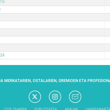
019
9
024
A MERKATARIEN, OSTALARIEN, GREMIOEN ETA PROFESION
LEGE OHARRA
PUBLIZITATEA
ARAUAK
HARREMANET