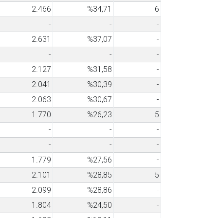
2.466
%34,71
6
-
-
-
2.631
%37,07
-
-
-
-
2.127
%31,58
-
2.041
%30,39
-
2.063
%30,67
-
1.770
%26,23
5
-
-
-
-
-
-
1.779
%27,56
-
2.101
%28,85
5
2.099
%28,86
-
1.804
%24,50
-