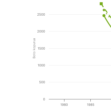
2500
2000
Boto kopurua
1500
1000
500
0
1980
1985