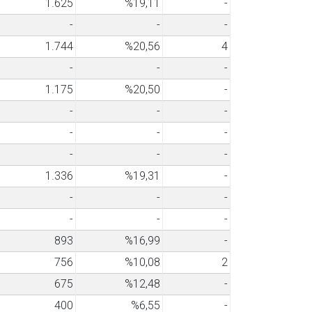
1.625
%19,11
-
-
-
-
1.744
%20,56
4
-
-
-
1.175
%20,50
-
-
-
-
-
-
-
-
-
-
1.336
%19,31
-
-
-
-
-
-
-
893
%16,99
-
756
%10,08
2
675
%12,48
-
400
%6,55
-