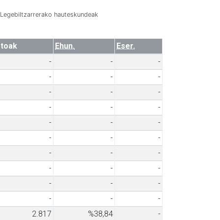
Legebiltzarrerako hauteskundeak
toak
Ehun.
Eser.
-
-
-
-
-
-
-
-
-
-
-
-
-
-
-
-
-
-
-
-
-
-
-
-
-
-
-
-
-
-
2.817
%38,84
-