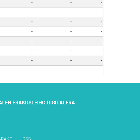
-
-
-
-
-
-
-
-
-
-
-
-
-
-
-
-
-
-
-
-
-
-
-
-
ALEN ERAKUSLEIHO DIGITALERA
ARAKO
RSS