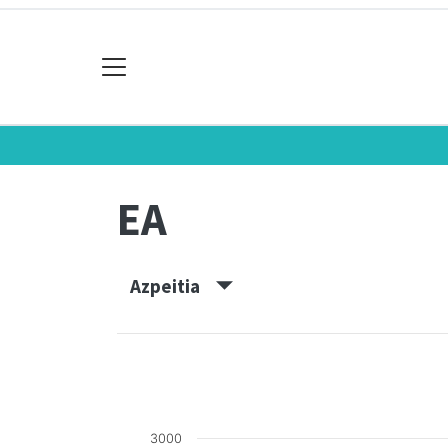
EA
Azpeitia
3000