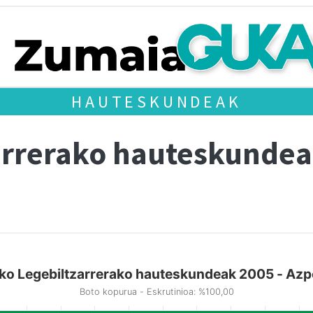
HAUTESKUNDEAK
arrerako hauteskundea
ko Legebiltzarrerako hauteskundeak 2005 - Azpe
Boto kopurua - Eskrutinioa: %100,00