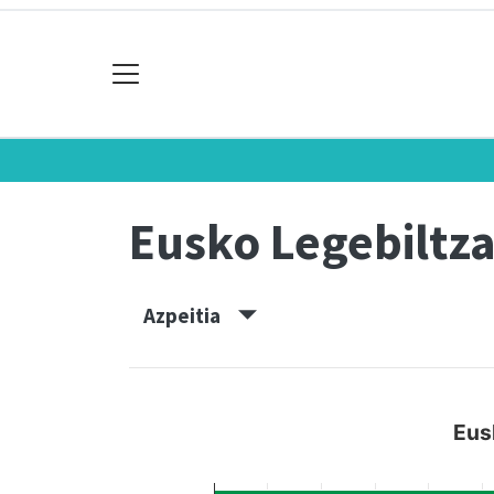
Eusko Legebiltz
Azpeitia
Eus