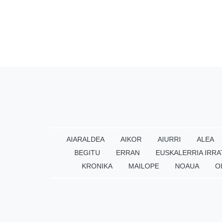
AIARALDEA
AIKOR
AIURRI
ALEA
BEGITU
ERRAN
EUSKALERRIA IRRA
KRONIKA
MAILOPE
NOAUA
O