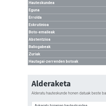
Hauteskundea
Eguna
Errolda
Eskrutinioa
Boto-emaileak
Abstentzioa
Baliogabeak
Zuriak
Hautagai-zerrenden botoak
Alderaketa
Alderatu hauteskunde honen datuak beste ba