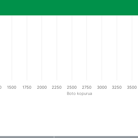
0
1500
1750
2000
2250
2500
2750
3000
3250
3500
Boto kopurua