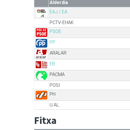
Alderdia
EAJ / EA
PCTV-EHAK
PSOE
PP
ARALAR
EB
PACMA
POSI
PH
U.AL.
Fitxa