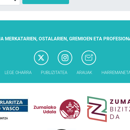
A MERKATARIEN, OSTALARIEN, GREMIOEN ETA PROFESION
LEGE OHARRA
PUBLIZITATEA
ARAUAK
HARREMANET
Babesleak