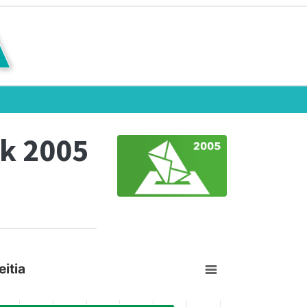
k 2005
itia