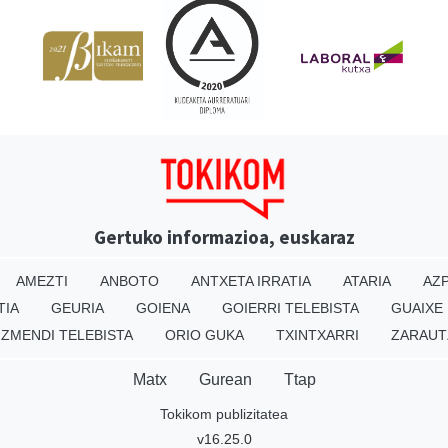
Gertuko informazioa, euskaraz
AMEZTI
ANBOTO
ANTXETA IRRATIA
ATARIA
AZP
TIA
GEURIA
GOIENA
GOIERRI TELEBISTA
GUAIXE
IZMENDI TELEBISTA
ORIO GUKA
TXINTXARRI
ZARAUT
Matx
Gurean
Ttap
Tokikom publizitatea
v16.25.0