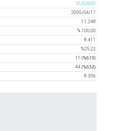
EUS2005
2005/04/17
11.248
% 100,00
8.411
%25,22
11
(%0,13)
44
(%0,52)
8.356