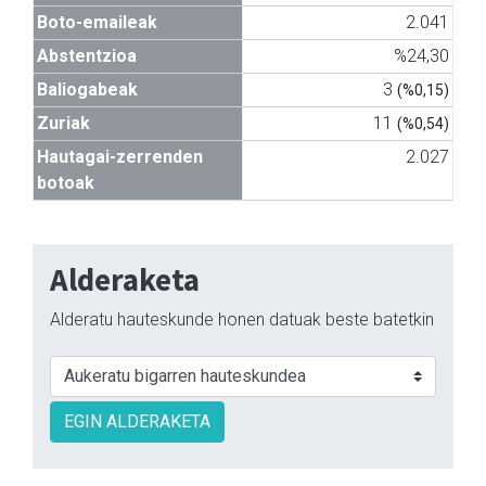
Boto-emaileak
2.041
Abstentzioa
%24,30
Baliogabeak
3
(%0,15)
Zuriak
11
(%0,54)
Hautagai-zerrenden
2.027
botoak
Alderaketa
Alderatu hauteskunde honen datuak beste batetkin
EGIN ALDERAKETA