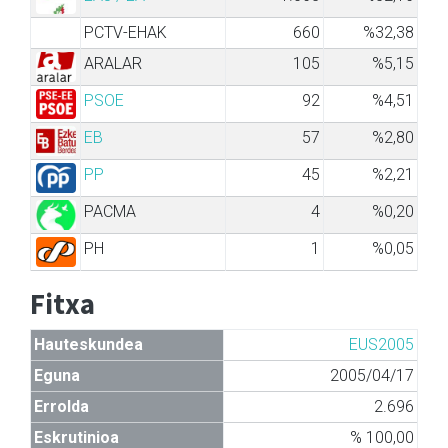
PCTV-EHAK
660
%32,38
ARALAR
105
%5,15
PSOE
92
%4,51
EB
57
%2,80
PP
45
%2,21
PACMA
4
%0,20
PH
1
%0,05
Fitxa
Hauteskundea
EUS2005
Eguna
2005/04/17
Errolda
2.696
Eskrutinioa
% 100,00