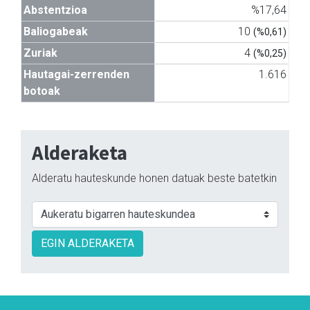
Abstentzioa
%17,64
Baliogabeak
10
(%0,61)
Zuriak
4
(%0,25)
Hautagai-zerrenden
1.616
botoak
Alderaketa
Alderatu hauteskunde honen datuak beste batetkin
EGIN ALDERAKETA