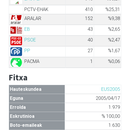
PCTV-EHAK
410
%25,31
ARALAR
152
%9,38
EB
43
%2,65
PSOE
40
%2,47
PP
27
%1,67
PACMA
1
%0,06
Fitxa
Hauteskundea
EUS2005
Eguna
2005/04/17
Errolda
1.979
Eskrutinioa
% 100,00
Boto-emaileak
1.630