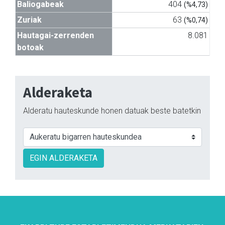
Baliogabeak
404
(%4,73)
Zuriak
63
(%0,74)
Hautagai-zerrenden
8.081
botoak
Alderaketa
Alderatu hauteskunde honen datuak beste batetkin
EGIN ALDERAKETA