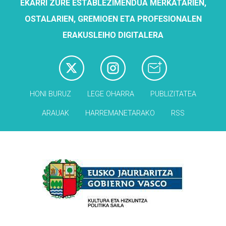
EKARRI ZURE ESTABLEZIMENDUA MERKATARIEN,
OSTALARIEN, GREMIOEN ETA PROFESIONALEN
ERAKUSLEIHO DIGITALERA
HONI BURUZ
LEGE OHARRA
PUBLIZITATEA
ARAUAK
HARREMANETARAKO
RSS
Babesleak