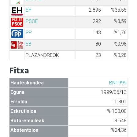
EH
2.895
%35,55
PSOE
292
%3,59
PP
143
%1,76
EB
80
%0,98
PLAZANDREOK
23
%0,28
Fitxa
Hauteskundea
BN1999
Eguna
1999/06/13
Errolda
11.301
Eskrutinioa
% 100,00
Boto-emaileak
8.548
Abstentzioa
%24,36