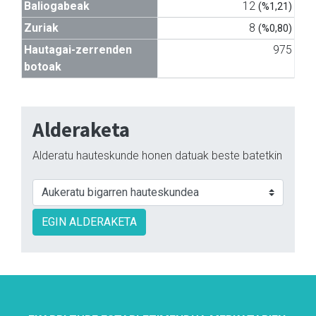
Baliogabeak
12
(%1,21)
Zuriak
8
(%0,80)
Hautagai-zerrenden
975
botoak
Alderaketa
Alderatu hauteskunde honen datuak beste batetkin
EGIN ALDERAKETA