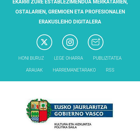
EKARRI ZURE ESTABLEZIMENDUA MERKATARIEN,
OSTALARIEN, GREMIOEN ETA PROFESIONALEN
ERAKUSLEIHO DIGITALERA
HONI BURUZ
LEGE OHARRA
PUBLIZITATEA
ARAUAK
HARREMANETARAKO
RSS
Babesleak