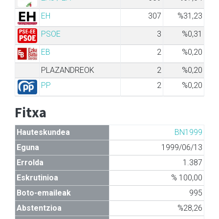
EH
307
%31,23
PSOE
3
%0,31
EB
2
%0,20
PLAZANDREOK
2
%0,20
PP
2
%0,20
Fitxa
Hauteskundea
BN1999
Eguna
1999/06/13
Errolda
1.387
Eskrutinioa
% 100,00
Boto-emaileak
995
Abstentzioa
%28,26