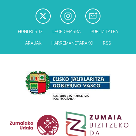
HONI BURUZ
LEGE OHARRA
PUBLIZITATEA
ARAUAK
HARREMANETARAKO
RSS
Babesleak