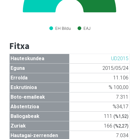
EH Bildu
EAJ
Fitxa
Hauteskundea
UD2015
Eguna
2015/05/24
Errolda
11.106
Eskrutinioa
% 100,00
Boto-emaileak
7.311
Abstentzioa
%34,17
Baliogabeak
111
(%1,52)
Zuriak
166
(%2,27)
Hautagai-zerrenden
7.034